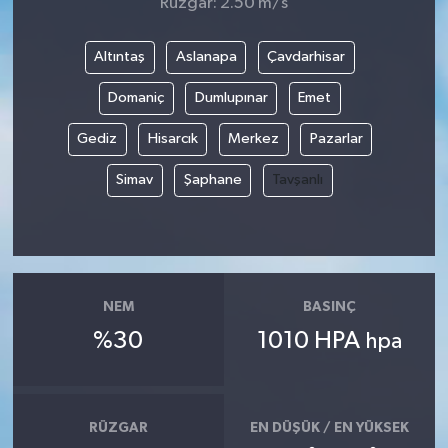
Rüzgar: 2.50 m/s
Altıntaş
Aslanapa
Çavdarhisar
Domaniç
Dumlupınar
Emet
Gediz
Hisarcık
Merkez
Pazarlar
Simav
Şaphane
Tavşanlı
NEM
BASINÇ
%30
1010 HPA
hpa
RÜZGAR
EN DÜŞÜK / EN YÜKSEK