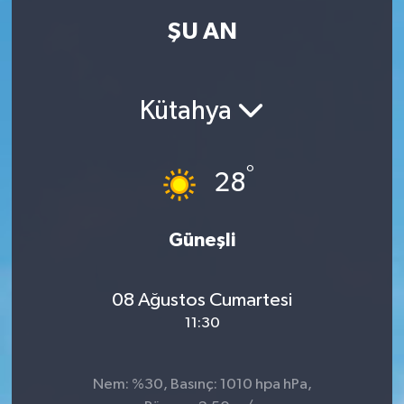
ŞU AN
Kütahya
°
28
Güneşli
08 Ağustos Cumartesi
11:30
Nem: %30, Basınç: 1010 hpa hPa,