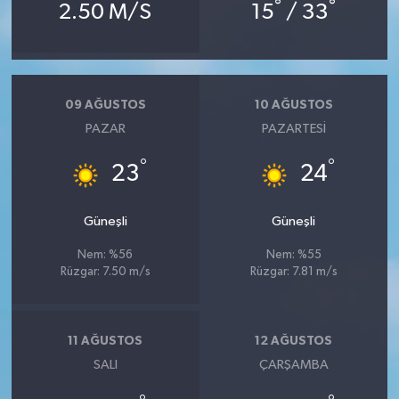
°
°
2.50 M/S
15
/ 33
09 AĞUSTOS
10 AĞUSTOS
PAZAR
PAZARTESI
°
°
23
24
Güneşli
Güneşli
Nem: %56
Nem: %55
Rüzgar: 7.50 m/s
Rüzgar: 7.81 m/s
11 AĞUSTOS
12 AĞUSTOS
SALI
ÇARŞAMBA