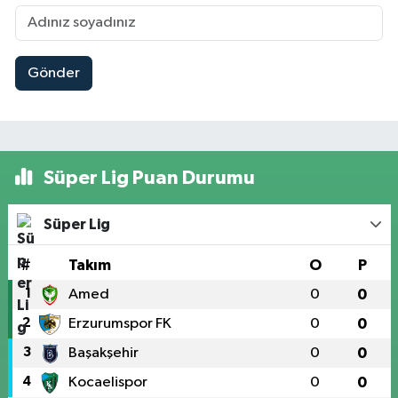
Gönder
Süper Lig Puan Durumu
Süper Lig
#
Takım
O
P
1
Amed
0
0
2
Erzurumspor FK
0
0
3
Başakşehir
0
0
4
Kocaelispor
0
0