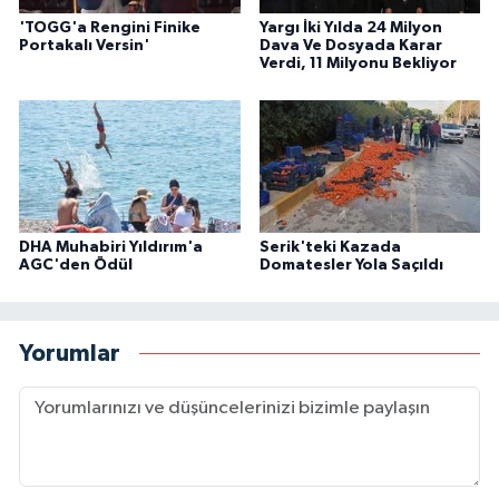
'TOGG'a Rengini Finike
Yargı İki Yılda 24 Milyon
Portakalı Versin'
Dava Ve Dosyada Karar
Verdi, 11 Milyonu Bekliyor
DHA Muhabiri Yıldırım'a
Serik'teki Kazada
AGC'den Ödül
Domatesler Yola Saçıldı
Yorumlar