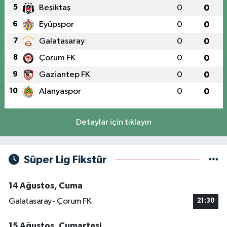
5
Beşiktaş
0
0
6
Eyüpspor
0
0
7
Galatasaray
0
0
8
Çorum FK
0
0
9
Gaziantep FK
0
0
10
Alanyaspor
0
0
Detaylar için tıklayın
Süper Lig Fikstür
14 Ağustos, Cuma
Galatasaray - Çorum FK
21:30
15 Ağustos, Cumartesi