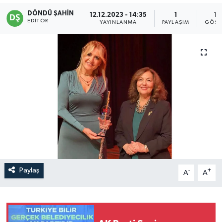
DÖNDÜ ŞAHİN
12.12.2023 - 14:35
1
12
EDITÖR
YAYINLANMA
PAYLAŞIM
GÖST
Paylaş
-
+
A
A