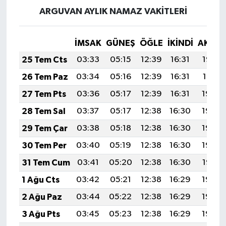
ARGUVAN AYLIK NAMAZ VAKITLERI
İMSAK
GÜNEŞ
ÖĞLE
İKINDI
AKŞA
25 Tem Cts
03:33
05:15
12:39
16:31
19:52
26 Tem Paz
03:34
05:16
12:39
16:31
19:51
27 Tem Pts
03:36
05:17
12:39
16:31
19:50
28 Tem Sal
03:37
05:17
12:38
16:30
19:50
29 Tem Çar
03:38
05:18
12:38
16:30
19:49
30 Tem Per
03:40
05:19
12:38
16:30
19:48
31 Tem Cum
03:41
05:20
12:38
16:30
19:47
1 Ağu Cts
03:42
05:21
12:38
16:29
19:46
2 Ağu Paz
03:44
05:22
12:38
16:29
19:45
3 Ağu Pts
03:45
05:23
12:38
16:29
19:44