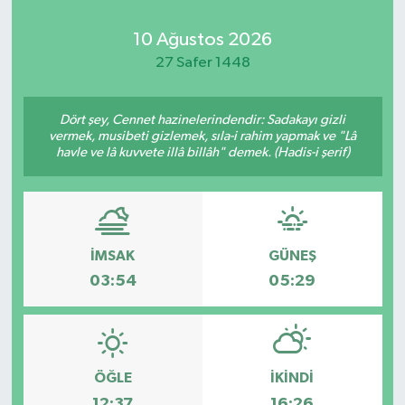
10 Ağustos 2026
27 Safer 1448
Dört şey, Cennet hazinelerindendir: Sadakayı gizli
vermek, musibeti gizlemek, sıla-i rahim yapmak ve "Lâ
havle ve lâ kuvvete illâ billâh" demek. (Hadis-i şerif)
İMSAK
GÜNEŞ
03:54
05:29
ÖĞLE
İKINDI
12:37
16:26