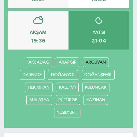
AKŞAM
YATSI
19:36
21:04
AKÇADAĞ
ARAPGİR
ARGUVAN
DARENDE
DOĞANYOL
DOĞANŞEHİR
HEKİMHAN
KALE (M)
KULUNCAK
MALATYA
PÜTÜRGE
YAZIHAN
YEŞİLYURT