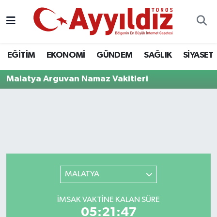
EĞİTİM
EKONOMİ
GÜNDEM
SAĞLIK
SİYASET
Malatya Arguvan Namaz Vakitleri
MALATYA
İMSAK VAKTINE KALAN SÜRE
05:21:47