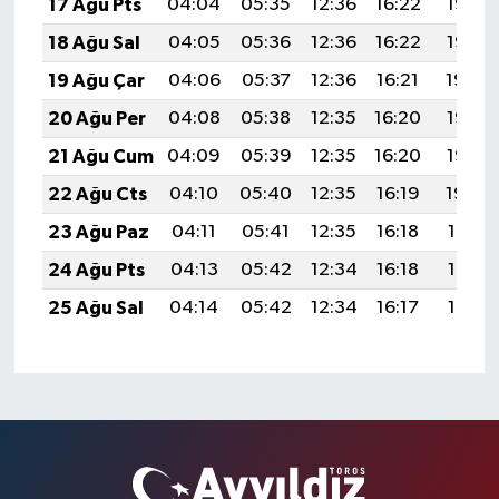
17 Ağu Pts
04:04
05:35
12:36
16:22
19:27
18 Ağu Sal
04:05
05:36
12:36
16:22
19:26
19 Ağu Çar
04:06
05:37
12:36
16:21
19:24
20 Ağu Per
04:08
05:38
12:35
16:20
19:23
21 Ağu Cum
04:09
05:39
12:35
16:20
19:22
22 Ağu Cts
04:10
05:40
12:35
16:19
19:20
23 Ağu Paz
04:11
05:41
12:35
16:18
19:19
24 Ağu Pts
04:13
05:42
12:34
16:18
19:17
25 Ağu Sal
04:14
05:42
12:34
16:17
19:16