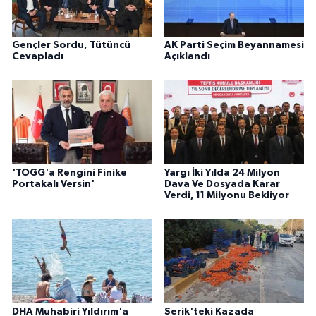
Gençler Sordu, Tütüncü
AK Parti Seçim Beyannamesi
Cevapladı
Açıklandı
'TOGG'a Rengini Finike
Yargı İki Yılda 24 Milyon
Portakalı Versin'
Dava Ve Dosyada Karar
Verdi, 11 Milyonu Bekliyor
DHA Muhabiri Yıldırım'a
Serik'teki Kazada