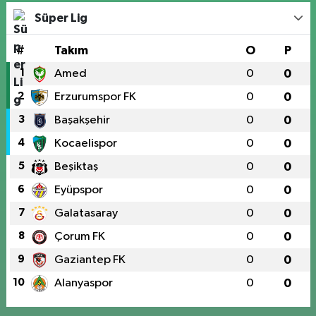
Süper Lig
#
Takım
O
P
1
Amed
0
0
2
Erzurumspor FK
0
0
3
Başakşehir
0
0
4
Kocaelispor
0
0
5
Beşiktaş
0
0
6
Eyüpspor
0
0
7
Galatasaray
0
0
8
Çorum FK
0
0
9
Gaziantep FK
0
0
10
Alanyaspor
0
0