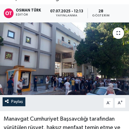
OSMAN TÜRK
07.07.2025 - 12:13
28
EDITÖR
YAYINLANMA
GÖSTERIM
Paylaş
-
+
A
A
Manavgat Cumhuriyet Başsavcılığı tarafından
yürütülen rüşvet, haksız menfaat temin etme ve