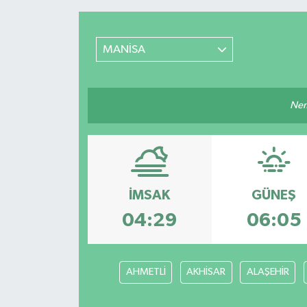
MANİSA
Nem
İMSAK
GÜNEŞ
04:29
06:05
AHMETLİ
AKHİSAR
ALAŞEHİR