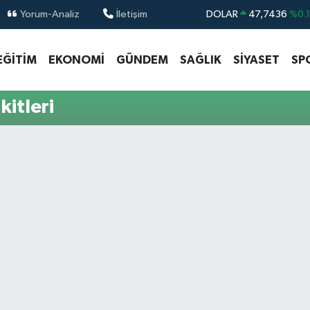
Yorum-Analiz
İletişim
DOLAR
47,7436
%0.
EURO
55,2510
%0.
EĞİTİM
EKONOMİ
GÜNDEM
SAĞLIK
SİYASET
SP
STERLİN
64,4811
%0.
GRAM ALTIN
6660.55
%0.
itleri
BİST100
13.779
%-
BITCOIN
64.959,79
%1.