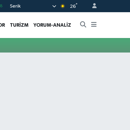
°
Serik
18
26
32
OR
TURİZM
YORUM-ANALİZ
38
03
14
11