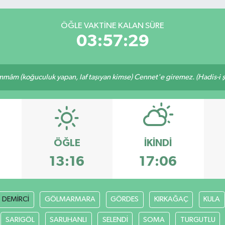
ÖĞLE VAKTINE KALAN SÜRE
03:57:29
mâm (koğuculuk yapan, laf taşıyan kimse) Cennet'e giremez. (Hadis-i şe
ÖĞLE
İKINDI
13:16
17:06
DEMİRCİ
GÖLMARMARA
GÖRDES
KIRKAĞAÇ
KULA
SARIGÖL
SARUHANLI
SELENDİ
SOMA
TURGUTLU