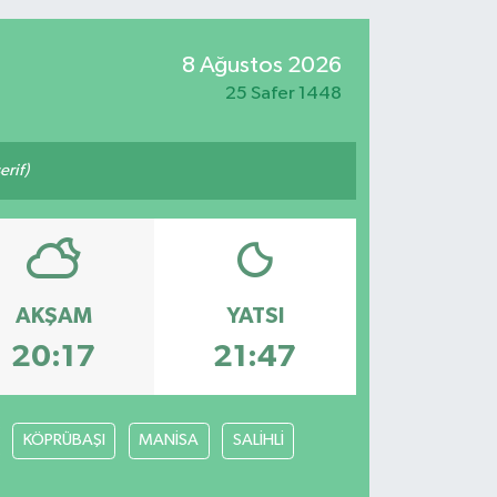
8 Ağustos 2026
25 Safer 1448
rif)
AKŞAM
YATSI
20:17
21:47
KÖPRÜBAŞI
MANİSA
SALİHLİ