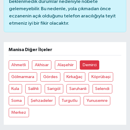
beklenmedik durumlar nedeniyle nöbete
gelemeyebilir. Bu nedenle, yola çıkmadan önce
eczanenin açık olduğunu telefon aracılığıyla teyit
etmeniz iyi bir fikir olacaktır.
Manisa Diğer İlçeler
Ahmetli
Akhisar
Alaşehiir
Demirci
Gölmarmara
Gördes
Kirkağaç
Köprübaşi
Kula
Salihli
Sarigöl
Saruhanli
Selendi
Soma
Şehzadeler
Turgutlu
Yunusemre
Merkez