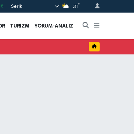
°
Serik
18
31
32
OR
TURİZM
YORUM-ANALİZ
38
03
14
18