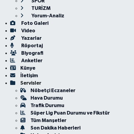
SPOR
TURİZM
Yorum-Analiz
Foto Galeri
Video
Yazarlar
Röportaj
Biyografi
Anketler
Künye
İletişim
Servisler
Nöbetçi Eczaneler
Hava Durumu
Trafik Durumu
Süper Lig Puan Durumu ve Fikstür
Tüm Manşetler
Son Dakika Haberleri