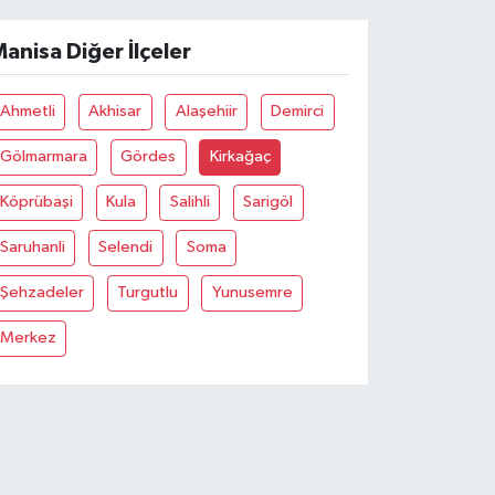
anisa Diğer İlçeler
Ahmetli
Akhisar
Alaşehiir
Demirci
Gölmarmara
Gördes
Kirkağaç
Köprübaşi
Kula
Salihli
Sarigöl
Saruhanli
Selendi
Soma
Şehzadeler
Turgutlu
Yunusemre
Merkez