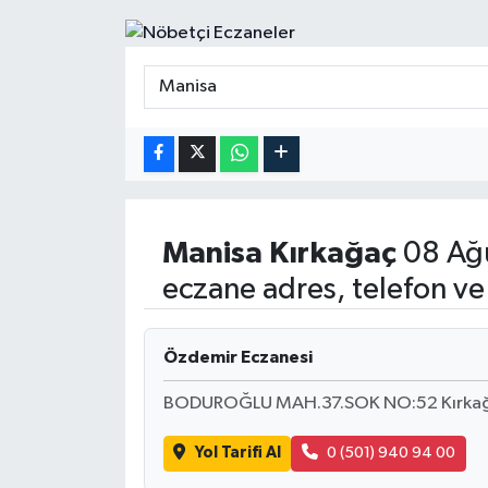
Manisa
Kırkağaç
08 Ağu
eczane adres, telefon ve
Özdemir Eczanesi
BODUROĞLU MAH.37.SOK NO:52 Kırkağaç
Yol Tarifi Al
0 (501) 940 94 00