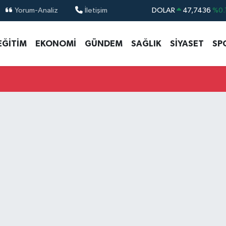
Yorum-Analiz
İletişim
DOLAR
47,7436
%0.
EURO
55,2510
%0.
EĞİTİM
EKONOMİ
GÜNDEM
SAĞLIK
SİYASET
SP
STERLİN
64,4811
%0.
GRAM ALTIN
6660.55
%0.
BİST100
13.779
%-
BITCOIN
64.944,08
%-0.