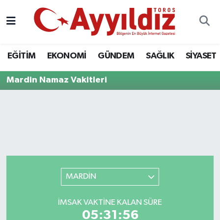
EĞİTİM
EKONOMİ
GÜNDEM
SAĞLIK
SİYASET
Mardin Namaz Vakitleri
MARDİN
İMSAK VAKTINE KALAN SÜRE
05:31:56