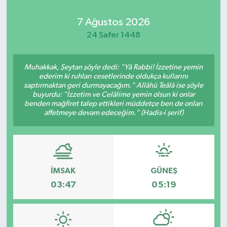
7 Ağustos 2026
24 Safer 1448
Muhakkak, Şeytan şöyle dedi: "Yâ Rabbi! İzzetine yemin
ederim ki ruhları cesetlerinde oldukça kullarını
saptırmaktan geri durmayacağım." Allâhü Teâlâ ise şöyle
buyurdu: "İzzetim ve Celâlime yemin olsun ki onlar
benden mağfiret talep ettikleri müddetçe ben de onları
affetmeye devam edeceğim." (Hadis-i şerif)
İMSAK
GÜNEŞ
03:47
05:19