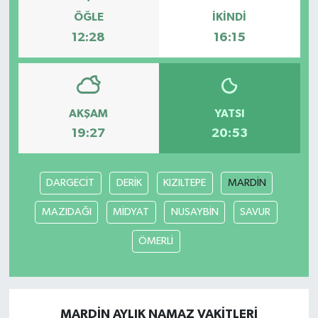
ÖĞLE
İKINDI
12:28
16:15
AKŞAM
YATSI
19:27
20:53
DARGECİT
DERİK
KIZILTEPE
MARDİN
MAZIDAĞI
MİDYAT
NUSAYBİN
SAVUR
ÖMERLİ
MARDİN AYLIK NAMAZ VAKITLERI