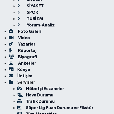
SİYASET
SPOR
TURİZM
Yorum-Analiz
Foto Galeri
Video
Yazarlar
Röportaj
Biyografi
Anketler
Künye
İletişim
Servisler
Nöbetçi Eczaneler
Hava Durumu
Trafik Durumu
Süper Lig Puan Durumu ve Fikstür