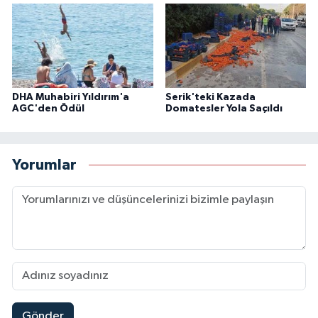
DHA Muhabiri Yıldırım'a
Serik'teki Kazada
AGC'den Ödül
Domatesler Yola Saçıldı
Yorumlar
Gönder