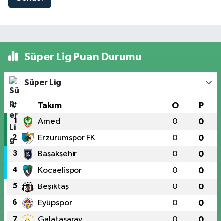
Süper Lig Puan Durumu
Süper Lig
#
Takım
O
P
1
Amed
0
0
2
Erzurumspor FK
0
0
3
Başakşehir
0
0
4
Kocaelispor
0
0
5
Beşiktaş
0
0
6
Eyüpspor
0
0
7
Galatasaray
0
0