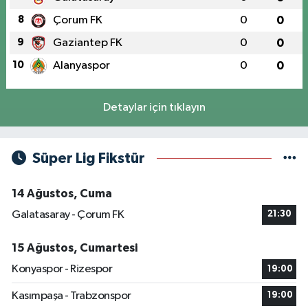
8
Çorum FK
0
0
9
Gaziantep FK
0
0
10
Alanyaspor
0
0
Detaylar için tıklayın
Süper Lig Fikstür
14 Ağustos, Cuma
Galatasaray - Çorum FK
21:30
15 Ağustos, Cumartesi
Konyaspor - Rizespor
19:00
Kasımpaşa - Trabzonspor
19:00