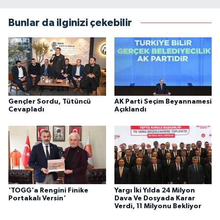
Bunlar da ilginizi çekebilir
Gençler Sordu, Tütüncü
AK Parti Seçim Beyannamesi
Cevapladı
Açıklandı
'TOGG'a Rengini Finike
Yargı İki Yılda 24 Milyon
Portakalı Versin'
Dava Ve Dosyada Karar
Verdi, 11 Milyonu Bekliyor