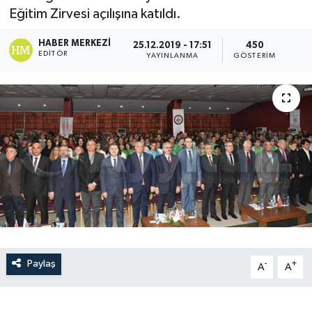
Eğitim Zirvesi açılışına katıldı.
HABER MERKEZI
25.12.2019 - 17:51
450
EDITÖR
YAYINLANMA
GÖSTERIM
Paylaş
-
+
A
A