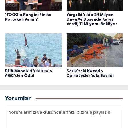
'TOGG'a Rengini Finike
Yargı İki Yılda 24 Milyon
Portakalı Versin'
Dava Ve Dosyada Karar
Verdi, 11 Milyonu Bekliyor
DHA Muhabiri Yıldırım'a
Serik'teki Kazada
AGC'den Ödül
Domatesler Yola Saçıldı
Yorumlar