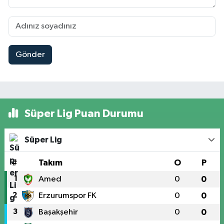
Gönder
Süper Lig Puan Durumu
Süper Lig
#
Takım
O
P
1
Amed
0
0
2
Erzurumspor FK
0
0
3
Başakşehir
0
0