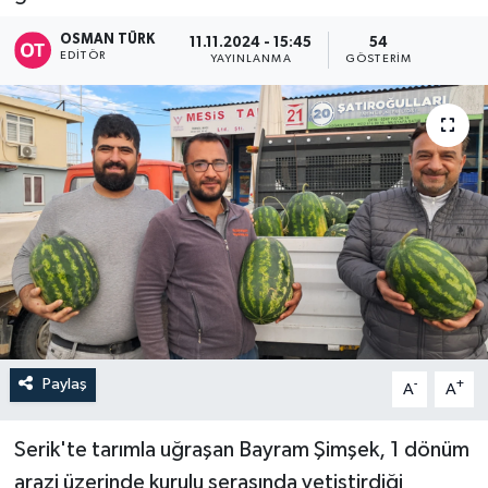
OSMAN TÜRK
11.11.2024 - 15:45
54
EDITÖR
YAYINLANMA
GÖSTERIM
Paylaş
-
+
A
A
Serik'te tarımla uğraşan Bayram Şimşek, 1 dönüm
arazi üzerinde kurulu serasında yetiştirdiği