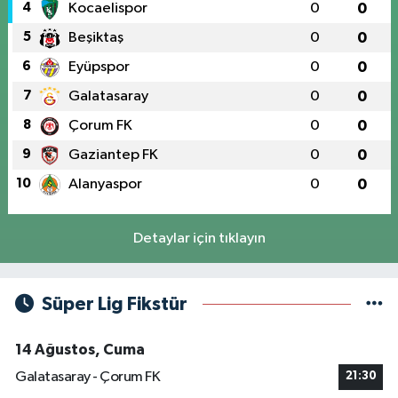
4
Kocaelispor
0
0
5
Beşiktaş
0
0
6
Eyüpspor
0
0
7
Galatasaray
0
0
8
Çorum FK
0
0
9
Gaziantep FK
0
0
10
Alanyaspor
0
0
Detaylar için tıklayın
Süper Lig Fikstür
14 Ağustos, Cuma
Galatasaray - Çorum FK
21:30