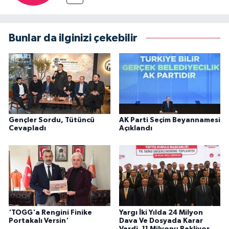
Bunlar da ilginizi çekebilir
Gençler Sordu, Tütüncü
AK Parti Seçim Beyannamesi
Cevapladı
Açıklandı
'TOGG'a Rengini Finike
Yargı İki Yılda 24 Milyon
Portakalı Versin'
Dava Ve Dosyada Karar
Verdi, 11 Milyonu Bekliyor