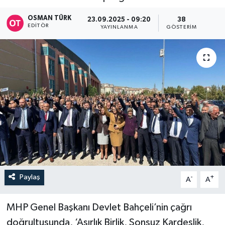
OSMAN TÜRK
23.09.2025 - 09:20
38
EDITÖR
YAYINLANMA
GÖSTERIM
Paylaş
-
+
A
A
MHP Genel Başkanı Devlet Bahçeli’nin çağrı
doğrultusunda, ‘Asırlık Birlik, Sonsuz Kardeşlik,