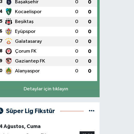
3
Başakşehir
0
0
4
Kocaelispor
0
0
5
Beşiktaş
0
0
6
Eyüpspor
0
0
7
Galatasaray
0
0
8
Çorum FK
0
0
9
Gaziantep FK
0
0
0
Alanyaspor
0
0
Detaylar için tıklayın
Süper Lig Fikstür
4 Ağustos, Cuma