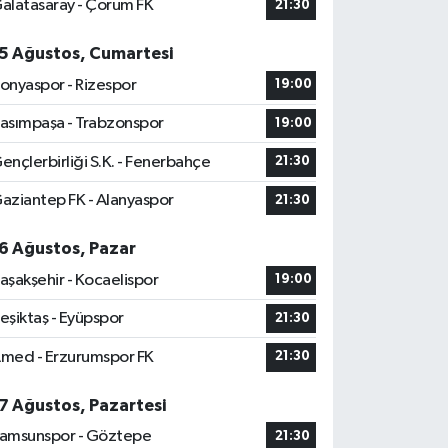
alatasaray - Çorum FK
21:30
5 Ağustos, Cumartesi
onyaspor - Rizespor
19:00
asımpaşa - Trabzonspor
19:00
ençlerbirliği S.K. - Fenerbahçe
21:30
aziantep FK - Alanyaspor
21:30
6 Ağustos, Pazar
aşakşehir - Kocaelispor
19:00
eşiktaş - Eyüpspor
21:30
med - Erzurumspor FK
21:30
7 Ağustos, Pazartesi
amsunspor - Göztepe
21:30