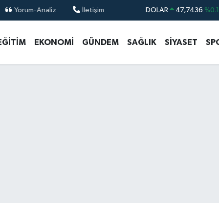
Yorum-Analiz
İletişim
DOLAR
47,7436
%0.
EURO
55,2510
%0.
EĞİTİM
EKONOMİ
GÜNDEM
SAĞLIK
SİYASET
SP
STERLİN
64,4811
%0.
GRAM ALTIN
6660.55
%0.
BİST100
13.779
%-
BITCOIN
64.960,21
%0.