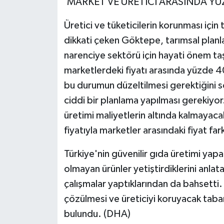
'MARKET VE ÜRETİCİ ARASINDA YÜZ
Üretici ve tüketicilerin korunması içi
dikkati çeken Göktepe, tarımsal planl
narenciye sektörü için hayati önem taşı
marketlerdeki fiyatı arasında yüzde 
bu durumun düzeltilmesi gerektiğini s
ciddi bir planlama yapılması gerekiyo
üretimi maliyetlerin altında kalmayacak
fiyatıyla marketler arasındaki fiyat f
Türkiye'nin güvenilir gıda üretimi yapa
olmayan ürünler yetiştirdiklerini anlat
çalışmalar yaptıklarından da bahsetti
çözülmesi ve üreticiyi koruyacak taba
bulundu. (DHA)