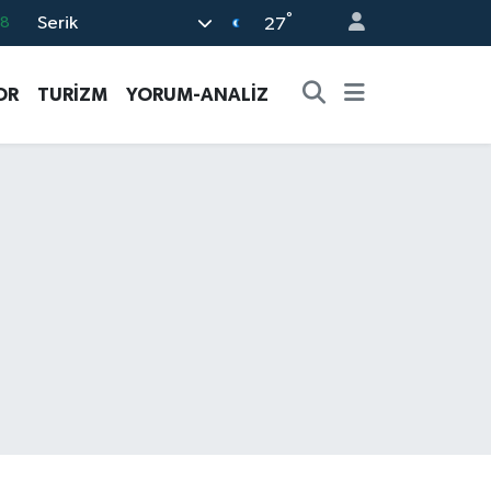
°
Serik
18
27
32
OR
TURİZM
YORUM-ANALİZ
38
03
14
87