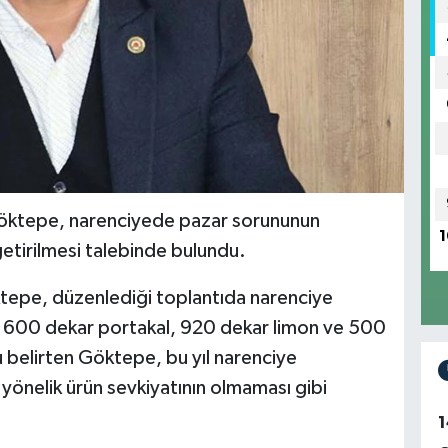
öktepe, narenciyede pazar sorununun
1
etirilmesi talebinde bulundu.
ktepe, düzenlediği toplantıda narenciye
de 1600 dekar portakal, 920 dekar limon ve 500
belirten Göktepe, bu yıl narenciye
ta yönelik ürün sevkiyatının olmaması gibi
.
1