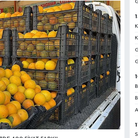
G
1
K
K
G
G
1
B
B
A
1
S