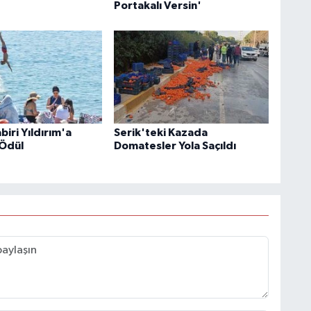
Portakalı Versin'
iri Yıldırım'a
Serik'teki Kazada
Ödül
Domatesler Yola Saçıldı