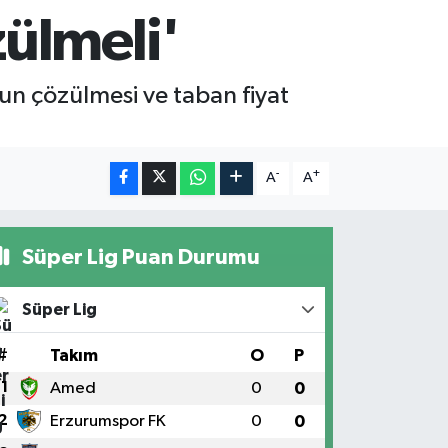
ülmeli'
n çözülmesi ve taban fiyat
-
+
A
A
Süper Lig Puan Durumu
Süper Lig
#
Takım
O
P
1
Amed
0
0
2
Erzurumspor FK
0
0