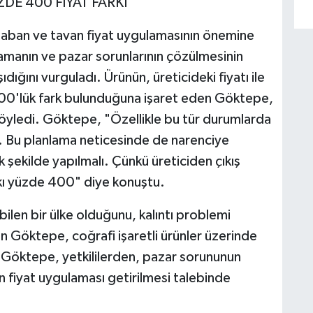
DE 400 FİYAT FARKI'
n taban ve tavan fiyat uygulamasının önemine
amanın ve pazar sorunlarının çözülmesinin
dığını vurguladı. Ürünün, üreticideki fiyatı ile
400'lük fark bulunduğuna işaret eden Göktepe,
öyledi. Göktepe, "Özellikle bu tür durumlarda
r. Bu planlama neticesinde de narenciye
 şekilde yapılmalı. Çünkü üreticiden çıkış
arkı yüzde 400" diye konuştu.
bilen bir ülke olduğunu, kalıntı problemi
an Göktepe, coğrafi işaretli ürünler üzerinde
. Göktepe, yetkililerden, pazar sorununun
n fiyat uygulaması getirilmesi talebinde