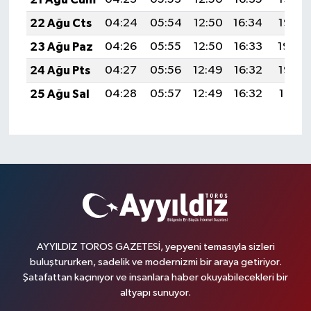
22 Ağu Cts
04:24
05:54
12:50
16:34
19:35
23 Ağu Paz
04:26
05:55
12:50
16:33
19:34
24 Ağu Pts
04:27
05:56
12:49
16:32
19:32
25 Ağu Sal
04:28
05:57
12:49
16:32
19:31
AYYILDIZ TOROS GAZETESİ, yepyeni temasıyla sizleri
buluştururken, sadelik ve modernizmi bir araya getiriyor.
Şatafattan kaçınıyor ve insanlara haber okuyabilecekleri bir
altyapı sunuyor.