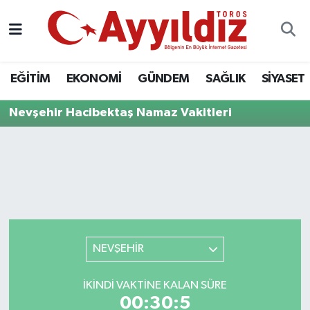
EĞİTİM
EKONOMİ
GÜNDEM
SAĞLIK
SİYASET
Nevşehir Hacibektaş Namaz Vakitleri
NEVŞEHİR
İKINDI VAKTINE KALAN SÜRE
00:30:5