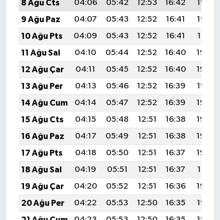
8 Ağu Cts
04:06
05:42
12:53
16:42
19:53
9 Ağu Paz
04:07
05:43
12:52
16:41
19:52
10 Ağu Pts
04:09
05:43
12:52
16:41
19:51
11 Ağu Sal
04:10
05:44
12:52
16:40
19:50
12 Ağu Çar
04:11
05:45
12:52
16:40
19:49
13 Ağu Per
04:13
05:46
12:52
16:39
19:47
14 Ağu Cum
04:14
05:47
12:52
16:39
19:46
15 Ağu Cts
04:15
05:48
12:51
16:38
19:45
16 Ağu Paz
04:17
05:49
12:51
16:38
19:43
17 Ağu Pts
04:18
05:50
12:51
16:37
19:42
18 Ağu Sal
04:19
05:51
12:51
16:37
19:41
19 Ağu Çar
04:20
05:52
12:51
16:36
19:39
20 Ağu Per
04:22
05:53
12:50
16:35
19:38
21 Ağu Cum
04:23
05:53
12:50
16:35
19:37