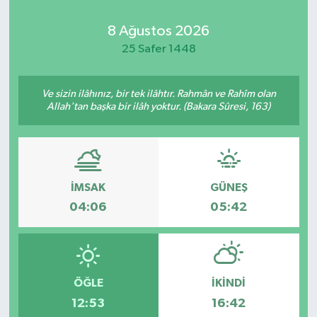
8 Ağustos 2026
25 Safer 1448
Ve sizin ilâhınız, bir tek ilâhtır. Rahmân ve Rahîm olan
Allah'tan başka bir ilâh yoktur. (Bakara Sûresi, 163)
İMSAK
GÜNEŞ
04:06
05:42
ÖĞLE
İKINDI
12:53
16:42