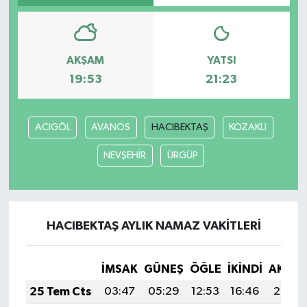
AKŞAM
YATSI
19:53
21:23
ACIGÖL
AVANOS
HACIBEKTAŞ
KOZAKLI
NEVŞEHİR
ÜRGÜP
HACIBEKTAŞ AYLIK NAMAZ VAKITLERI
İMSAK
GÜNEŞ
ÖĞLE
İKINDI
AKŞA
25 Tem Cts
03:47
05:29
12:53
16:46
20:07