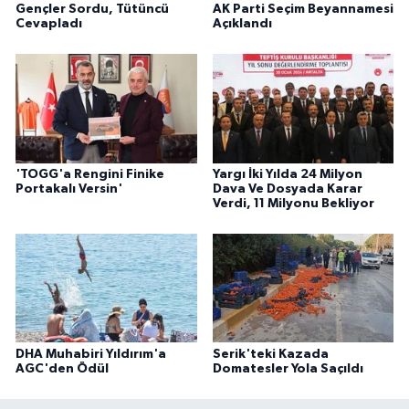
Gençler Sordu, Tütüncü
AK Parti Seçim Beyannamesi
Cevapladı
Açıklandı
'TOGG'a Rengini Finike
Yargı İki Yılda 24 Milyon
Portakalı Versin'
Dava Ve Dosyada Karar
Verdi, 11 Milyonu Bekliyor
DHA Muhabiri Yıldırım'a
Serik'teki Kazada
AGC'den Ödül
Domatesler Yola Saçıldı