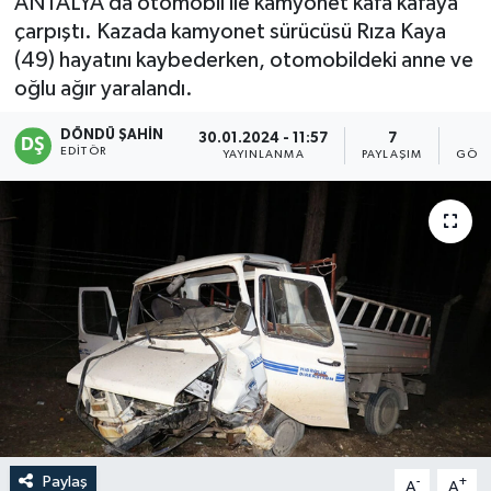
ANTALYA’da otomobil ile kamyonet kafa kafaya
çarpıştı. Kazada kamyonet sürücüsü Rıza Kaya
(49) hayatını kaybederken, otomobildeki anne ve
oğlu ağır yaralandı.
DÖNDÜ ŞAHİN
30.01.2024 - 11:57
7
5
EDITÖR
YAYINLANMA
PAYLAŞIM
GÖST
Paylaş
-
+
A
A