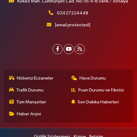
Kökez Mah. Cumhuriyet Cad. No:19/A-B Serik / Antalya
02427224448
[email protected]
Nöbetçi Eczaneler
Hava Durumu
Trafik Durumu
Puan Durumu ve Fikstür
Tüm Manşetler
Son Dakika Haberleri
Haber Arşivi
Gizlilik Sözleşmesi
Künye
İletişim