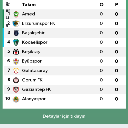
#
Takım
O
P
1
Amed
0
0
2
Erzurumspor FK
0
0
3
Başakşehir
0
0
4
Kocaelispor
0
0
5
Beşiktaş
0
0
6
Eyüpspor
0
0
7
Galatasaray
0
0
8
Çorum FK
0
0
9
Gaziantep FK
0
0
10
Alanyaspor
0
0
Detaylar için tıklayın