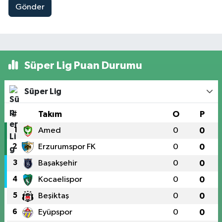
Gönder
Süper Lig Puan Durumu
Süper Lig
#
Takım
O
P
1
Amed
0
0
2
Erzurumspor FK
0
0
3
Başakşehir
0
0
4
Kocaelispor
0
0
5
Beşiktaş
0
0
6
Eyüpspor
0
0