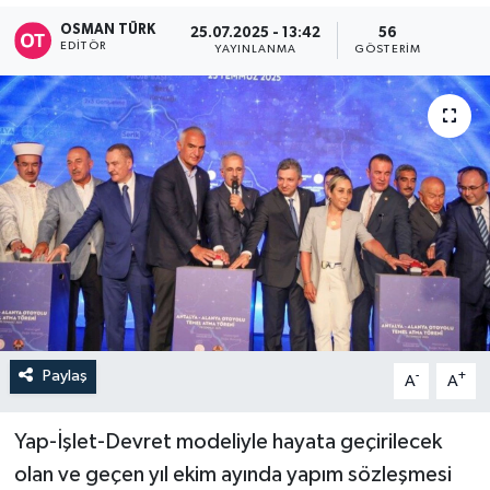
OSMAN TÜRK
25.07.2025 - 13:42
56
EDITÖR
YAYINLANMA
GÖSTERIM
Paylaş
-
+
A
A
Yap-İşlet-Devret modeliyle hayata geçirilecek
olan ve geçen yıl ekim ayında yapım sözleşmesi