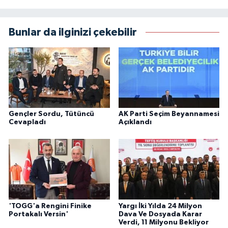
Bunlar da ilginizi çekebilir
Gençler Sordu, Tütüncü
AK Parti Seçim Beyannamesi
Cevapladı
Açıklandı
'TOGG'a Rengini Finike
Yargı İki Yılda 24 Milyon
Portakalı Versin'
Dava Ve Dosyada Karar
Verdi, 11 Milyonu Bekliyor