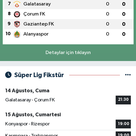
7
Galatasaray
0
0
8
Çorum FK
0
0
9
Gaziantep FK
0
0
10
Alanyaspor
0
0
Detaylar için tıklayın
Süper Lig Fikstür
14 Ağustos, Cuma
Galatasaray - Çorum FK
21:30
15 Ağustos, Cumartesi
Konyaspor - Rizespor
19:00
Kasımpaşa - Trabzonspor
19:00