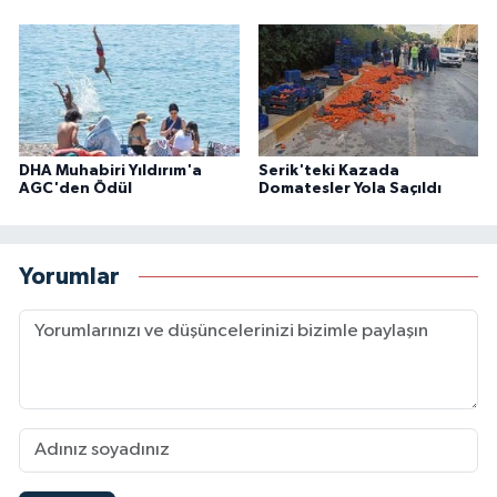
DHA Muhabiri Yıldırım'a
Serik'teki Kazada
AGC'den Ödül
Domatesler Yola Saçıldı
Yorumlar