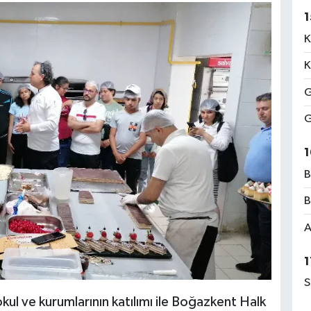
1
K
K
G
G
1
B
B
A
1
S
kul ve kurumlarının katılımı ile Boğazkent Halk