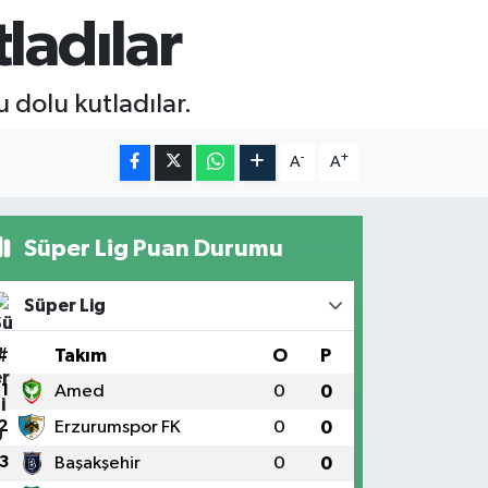
ladılar
 dolu kutladılar.
-
+
A
A
Süper Lig Puan Durumu
Süper Lig
#
Takım
O
P
1
Amed
0
0
2
Erzurumspor FK
0
0
3
Başakşehir
0
0