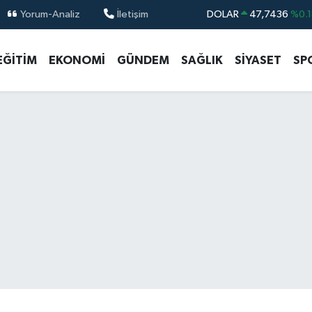
Yorum-Analiz
İletişim
DOLAR
47,7436
%0.1
EURO
55,2510
%0.3
EĞİTİM
EKONOMİ
GÜNDEM
SAĞLIK
SİYASET
SP
STERLİN
64,4811
%0.3
GRAM ALTIN
6660.55
%0.0
BİST100
13.779
%-1
BITCOIN
64.944,08
%-0.