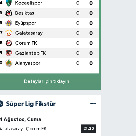
4
Kocaelispor
0
0
5
Beşiktaş
0
0
6
Eyüpspor
0
0
7
Galatasaray
0
0
8
Çorum FK
0
0
9
Gaziantep FK
0
0
0
Alanyaspor
0
0
Detaylar için tıklayın
Süper Lig Fikstür
4 Ağustos, Cuma
alatasaray - Çorum FK
21:30