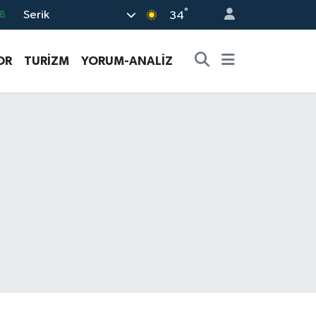
°
Serik
8
34
2
OR
TURİZM
YORUM-ANALİZ
8
3
4
18