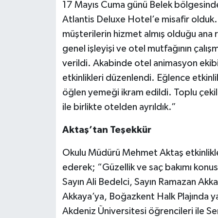
17 Mayıs Cuma günü Belek bölgesinde 
Atlantis Deluxe Hotel’e misafir olduk.
müşterilerin hizmet almış olduğu ana r
genel işleyişi ve otel mutfağının çalışma
verildi. Akabinde otel animasyon ekib
etkinlikleri düzenlendi. Eğlence etkinl
öğlen yemeği ikram edildi. Toplu çekil
ile birlikte otelden ayrıldık.”
Aktaş’tan Teşekkür
Okulu Müdürü Mehmet Aktaş etkinlikler
ederek; “Güzellik ve saç bakımı konu
Sayın Ali Bedelci, Sayın Ramazan Akka
Akkaya’ya, Boğazkent Halk Plajında yap
Akdeniz Üniversitesi öğrencileri ile 