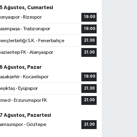
5 Ağustos, Cumartesi
onyaspor - Rizespor
19:00
asımpaşa - Trabzonspor
19:00
ençlerbirliği S.K. - Fenerbahçe
21:30
aziantep FK - Alanyaspor
21:30
6 Ağustos, Pazar
aşakşehir - Kocaelispor
19:00
eşiktaş - Eyüpspor
21:30
med - Erzurumspor FK
21:30
7 Ağustos, Pazartesi
amsunspor - Göztepe
21:30