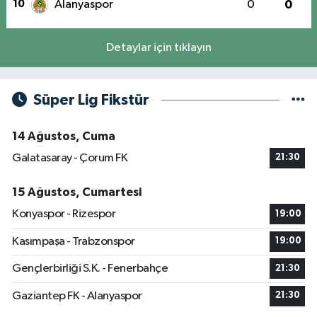
10
Alanyaspor
0
0
Detaylar için tıklayın
Süper Lig Fikstür
14 Ağustos, Cuma
Galatasaray - Çorum FK
21:30
15 Ağustos, Cumartesi
Konyaspor - Rizespor
19:00
Kasımpaşa - Trabzonspor
19:00
Gençlerbirliği S.K. - Fenerbahçe
21:30
Gaziantep FK - Alanyaspor
21:30