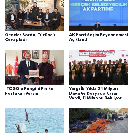
Gençler Sordu, Tütüncü
AK Parti Seçim Beyannamesi
Cevapladı
Açıklandı
'TOGG'a Rengini Finike
Yargı İki Yılda 24 Milyon
Portakalı Versin'
Dava Ve Dosyada Karar
Verdi, 11 Milyonu Bekliyor