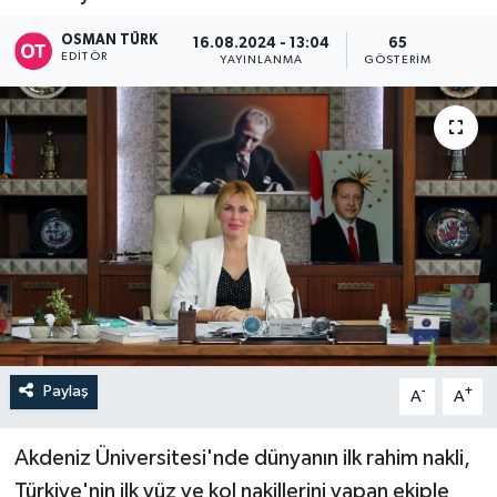
OSMAN TÜRK
16.08.2024 - 13:04
65
EDITÖR
YAYINLANMA
GÖSTERIM
Paylaş
-
+
A
A
Akdeniz Üniversitesi'nde dünyanın ilk rahim nakli,
Türkiye'nin ilk yüz ve kol nakillerini yapan ekiple