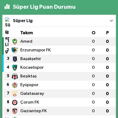
Süper Lig Puan Durumu
Süper Lig
#
Takım
O
P
1
Amed
0
0
2
Erzurumspor FK
0
0
3
Başakşehir
0
0
4
Kocaelispor
0
0
5
Beşiktaş
0
0
6
Eyüpspor
0
0
7
Galatasaray
0
0
8
Çorum FK
0
0
9
Gaziantep FK
0
0