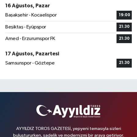
16 Ağustos, Pazar
Başakşehir - Kocaelispor
19:00
Beşiktaş - Eyüpspor
21:30
Amed - Erzurumspor FK
21:30
17 Ağustos, Pazartesi
Samsunspor - Göztepe
21:30
AYYILDIZ TOROS GAZETESİ, yepyeni temasıyla sizleri
buluştururken, sadelik ve modernizmi bir araya getiriyor.