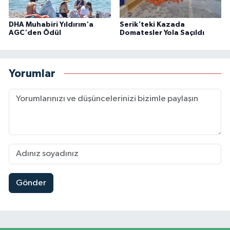
DHA Muhabiri Yıldırım'a
Serik'teki Kazada
AGC'den Ödül
Domatesler Yola Saçıldı
Yorumlar
Gönder