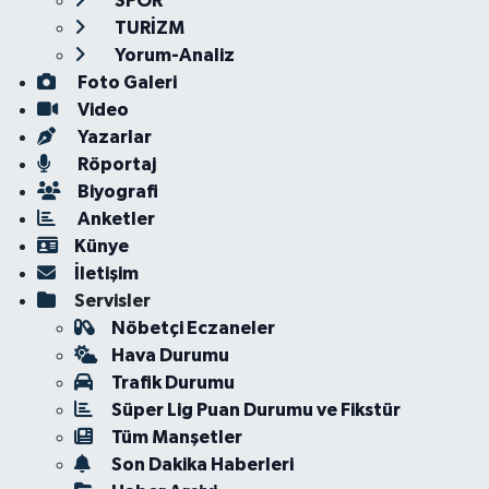
SPOR
TURİZM
Yorum-Analiz
Foto Galeri
Video
Yazarlar
Röportaj
Biyografi
Anketler
Künye
İletişim
Servisler
Nöbetçi Eczaneler
Hava Durumu
Trafik Durumu
Süper Lig Puan Durumu ve Fikstür
Tüm Manşetler
Son Dakika Haberleri