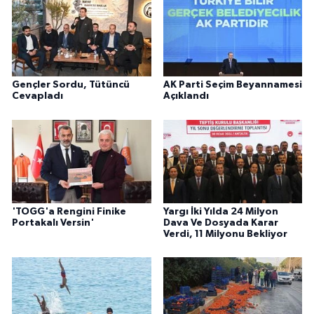
Gençler Sordu, Tütüncü
AK Parti Seçim Beyannamesi
Cevapladı
Açıklandı
'TOGG'a Rengini Finike
Yargı İki Yılda 24 Milyon
Portakalı Versin'
Dava Ve Dosyada Karar
Verdi, 11 Milyonu Bekliyor