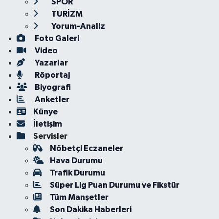
SPOR
TURİZM
Yorum-Analiz
Foto Galeri
Video
Yazarlar
Röportaj
Biyografi
Anketler
Künye
İletişim
Servisler
Nöbetçi Eczaneler
Hava Durumu
Trafik Durumu
Süper Lig Puan Durumu ve Fikstür
Tüm Manşetler
Son Dakika Haberleri