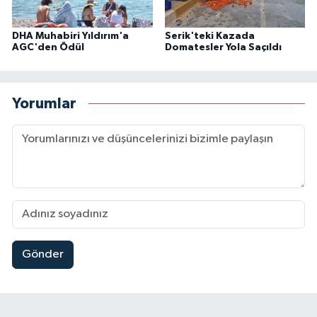
DHA Muhabiri Yıldırım'a
Serik'teki Kazada
AGC'den Ödül
Domatesler Yola Saçıldı
Yorumlar
Gönder