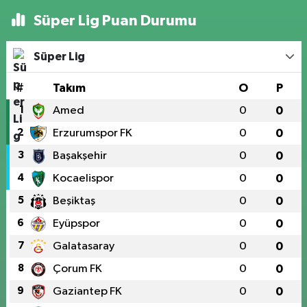
Süper Lig Puan Durumu
Süper Lig
#
Takım
O
P
1
Amed
0
0
2
Erzurumspor FK
0
0
3
Başakşehir
0
0
4
Kocaelispor
0
0
5
Beşiktaş
0
0
6
Eyüpspor
0
0
7
Galatasaray
0
0
8
Çorum FK
0
0
9
Gaziantep FK
0
0