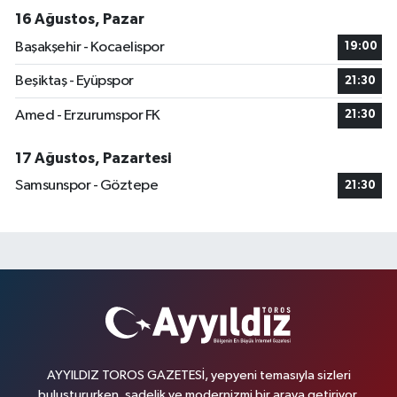
16 Ağustos, Pazar
Başakşehir - Kocaelispor
19:00
Beşiktaş - Eyüpspor
21:30
Amed - Erzurumspor FK
21:30
17 Ağustos, Pazartesi
Samsunspor - Göztepe
21:30
AYYILDIZ TOROS GAZETESİ, yepyeni temasıyla sizleri
buluştururken, sadelik ve modernizmi bir araya getiriyor.