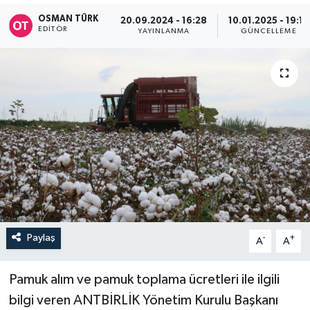
OSMAN TÜRK
20.09.2024 - 16:28
10.01.2025 - 19:15
EDITÖR
YAYINLANMA
GÜNCELLEME
Paylaş
-
+
A
A
Pamuk alım ve pamuk toplama ücretleri ile ilgili
bilgi veren ANTBİRLİK Yönetim Kurulu Başkanı