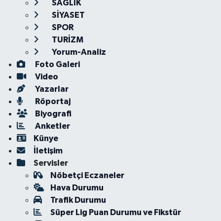
SAĞLIK
SİYASET
SPOR
TURİZM
Yorum-Analiz
Foto Galeri
Video
Yazarlar
Röportaj
Biyografi
Anketler
Künye
İletişim
Servisler
Nöbetçi Eczaneler
Hava Durumu
Trafik Durumu
Süper Lig Puan Durumu ve Fikstür