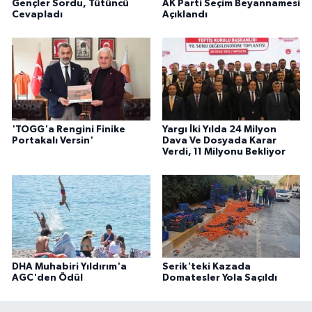
Gençler Sordu, Tütüncü
AK Parti Seçim Beyannamesi
Cevapladı
Açıklandı
'TOGG'a Rengini Finike
Yargı İki Yılda 24 Milyon
Portakalı Versin'
Dava Ve Dosyada Karar
Verdi, 11 Milyonu Bekliyor
DHA Muhabiri Yıldırım'a
Serik'teki Kazada
AGC'den Ödül
Domatesler Yola Saçıldı