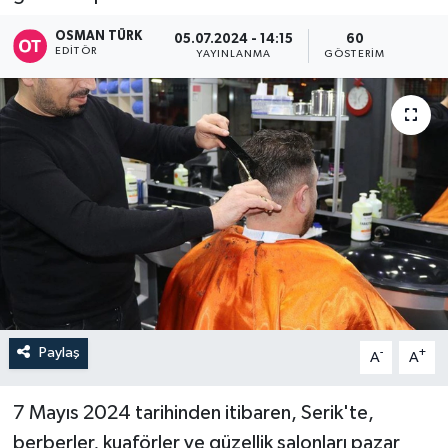
OSMAN TÜRK
05.07.2024 - 14:15
60
EDITÖR
YAYINLANMA
GÖSTERIM
Paylaş
-
+
A
A
7 Mayıs 2024 tarihinden itibaren, Serik'te,
berberler, kuaförler ve güzellik salonları pazar