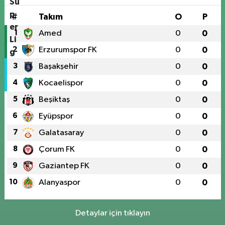
#
Takım
O
P
1
Amed
0
0
2
Erzurumspor FK
0
0
3
Başakşehir
0
0
4
Kocaelispor
0
0
5
Beşiktaş
0
0
6
Eyüpspor
0
0
7
Galatasaray
0
0
8
Çorum FK
0
0
9
Gaziantep FK
0
0
10
Alanyaspor
0
0
Detaylar için tıklayın