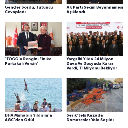
Gençler Sordu, Tütüncü
AK Parti Seçim Beyannamesi
Cevapladı
Açıklandı
'TOGG'a Rengini Finike
Yargı İki Yılda 24 Milyon
Portakalı Versin'
Dava Ve Dosyada Karar
Verdi, 11 Milyonu Bekliyor
DHA Muhabiri Yıldırım'a
Serik'teki Kazada
AGC'den Ödül
Domatesler Yola Saçıldı