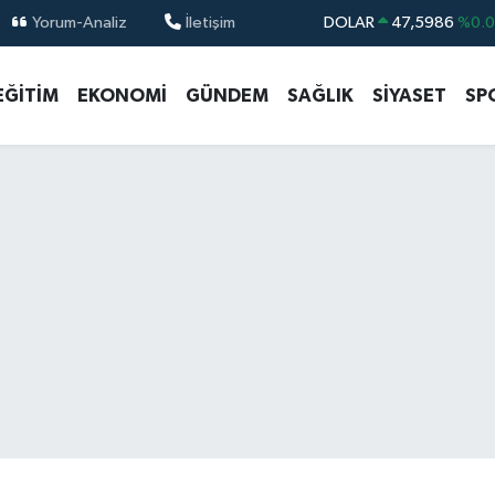
Yorum-Analiz
İletişim
DOLAR
47,5986
%0.
EURO
55,0700
%0
EĞİTİM
EKONOMİ
GÜNDEM
SAĞLIK
SİYASET
SP
STERLİN
64,2438
%0.
GRAM ALTIN
6518.23
%0.
BİST100
13.768
%4
BITCOIN
64.602,05
%0.