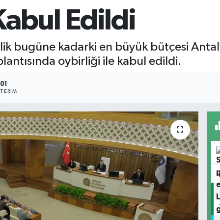
abul Edildi
L'lik bugüne kadarki en büyük bütçesi Anta
antısında oybirliği ile kabul edildi.
101
TERIM