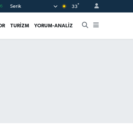
°
Serik
06
33
.1
OR
TURİZM
YORUM-ANALİZ
21
39
8
69