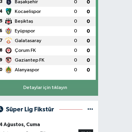
3
Başakşehir
0
0
4
Kocaelispor
0
0
5
Beşiktaş
0
0
6
Eyüpspor
0
0
7
Galatasaray
0
0
8
Çorum FK
0
0
9
Gaziantep FK
0
0
0
Alanyaspor
0
0
Detaylar için tıklayın
Süper Lig Fikstür
4 Ağustos, Cuma