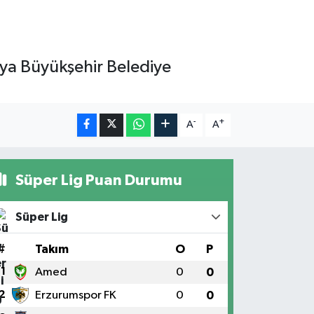
lya Büyükşehir Belediye
-
+
A
A
Süper Lig Puan Durumu
Süper Lig
#
Takım
O
P
1
Amed
0
0
2
Erzurumspor FK
0
0