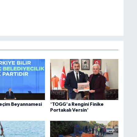
Seçim Beyannamesi
'TOGG'a Rengini Finike
Portakalı Versin'