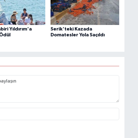
iri Yıldırım'a
Serik'teki Kazada
Ödül
Domatesler Yola Saçıldı