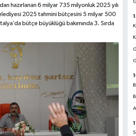
G
dan hazırlanan 6 milyar 735 milyonluk 2025 yılı
lediyesi 2025 tahmini bütçesini 5 milyar 500
1
ntalya’da bütçe büyüklüğü bakımında 3. Sırda
K
K
G
G
1
B
B
A
1
S