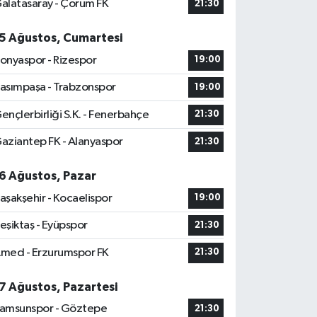
alatasaray - Çorum FK
21:30
5 Ağustos, Cumartesi
onyaspor - Rizespor
19:00
asımpaşa - Trabzonspor
19:00
ençlerbirliği S.K. - Fenerbahçe
21:30
aziantep FK - Alanyaspor
21:30
6 Ağustos, Pazar
aşakşehir - Kocaelispor
19:00
eşiktaş - Eyüpspor
21:30
med - Erzurumspor FK
21:30
7 Ağustos, Pazartesi
amsunspor - Göztepe
21:30