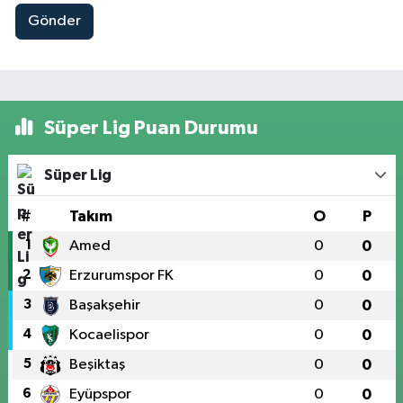
Gönder
Süper Lig Puan Durumu
Süper Lig
#
Takım
O
P
1
Amed
0
0
2
Erzurumspor FK
0
0
3
Başakşehir
0
0
4
Kocaelispor
0
0
5
Beşiktaş
0
0
6
Eyüpspor
0
0