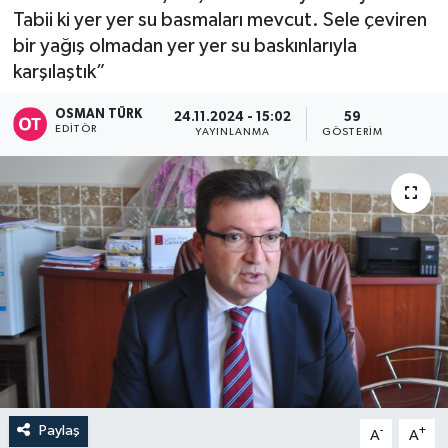
Tabii ki yer yer su basmaları mevcut. Sele çeviren
bir yağış olmadan yer yer su baskınlarıyla
karşılaştık”
OSMAN TÜRK
24.11.2024 - 15:02
59
EDITÖR
YAYINLANMA
GÖSTERIM
Paylaş
-
+
A
A