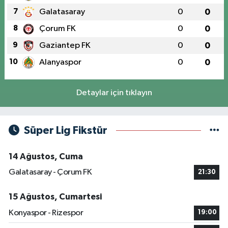
7
Galatasaray
0
0
8
Çorum FK
0
0
9
Gaziantep FK
0
0
10
Alanyaspor
0
0
Detaylar için tıklayın
Süper Lig Fikstür
14 Ağustos, Cuma
Galatasaray - Çorum FK
21:30
15 Ağustos, Cumartesi
Konyaspor - Rizespor
19:00