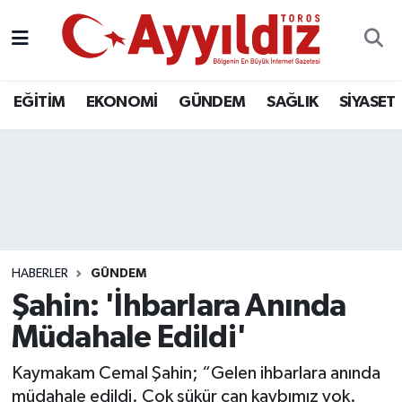
EĞİTİM
EKONOMİ
GÜNDEM
SAĞLIK
SİYASET
HABERLER
GÜNDEM
Şahin: 'İhbarlara Anında
Müdahale Edildi'
Kaymakam Cemal Şahin; “Gelen ihbarlara anında
müdahale edildi. Çok şükür can kaybımız yok.