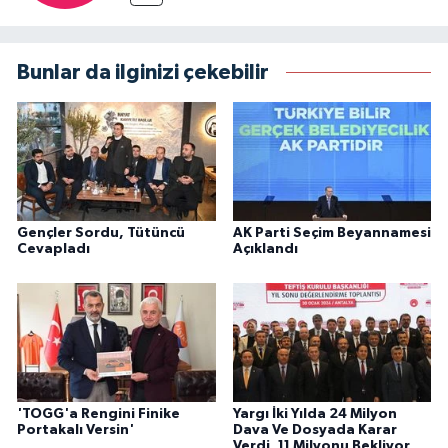
Bunlar da ilginizi çekebilir
Gençler Sordu, Tütüncü
AK Parti Seçim Beyannamesi
Cevapladı
Açıklandı
'TOGG'a Rengini Finike
Yargı İki Yılda 24 Milyon
Portakalı Versin'
Dava Ve Dosyada Karar
Verdi, 11 Milyonu Bekliyor