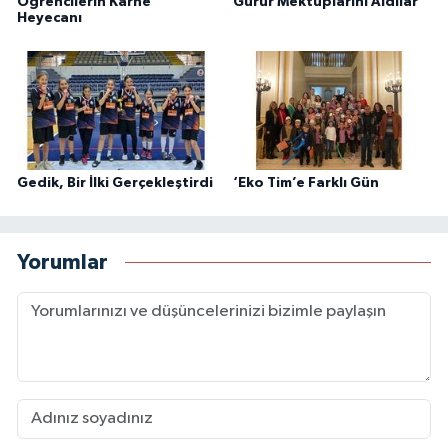
Öğrencilerin Karne
Gurur Mektuplarını Aldılar
Heyecanı
Gedik, Bir İlki Gerçekleştirdi
‘Eko Tim’e Farklı Gün
Yorumlar