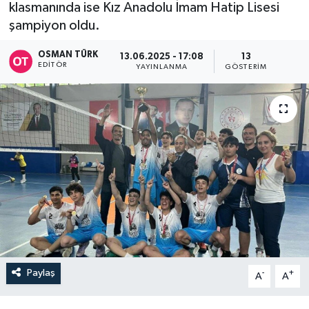
klasmanında ise Kız Anadolu İmam Hatip Lisesi
şampiyon oldu.
OSMAN TÜRK
13.06.2025 - 17:08
13
EDITÖR
YAYINLANMA
GÖSTERIM
Paylaş
-
+
A
A