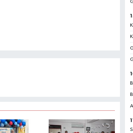
G
1
K
K
G
G
1
B
B
A
1
S