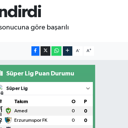
ndirdi
 sonucuna göre başarılı
-
+
A
A
Süper Lig Puan Durumu
Süper Lig
#
Takım
O
P
1
Amed
0
0
2
Erzurumspor FK
0
0