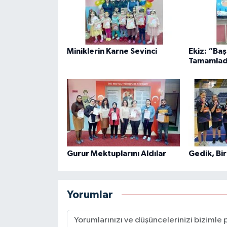
Miniklerin Karne Sevinci
Ekiz: “Baş
Tamamlad
Gurur Mektuplarını Aldılar
Gedik, Bir
Yorumlar