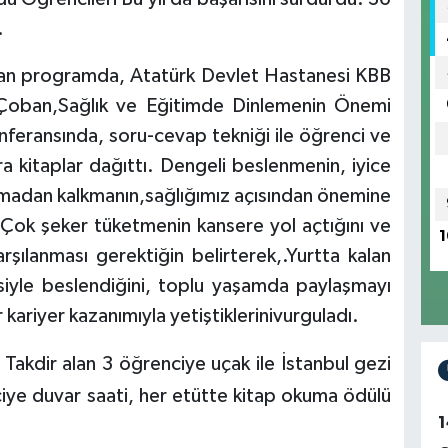
.
an programda, Atatürk Devlet Hastanesi KBB
Çoban,Sağlık ve Eğitimde Dinlemenin Önemi
nferansında, soru-cevap tekniği ile öğrenci ve
lara kitaplar dağıttı. Dengeli beslenmenin, iyice
dan kalkmanın,sağlığımız açısından önemine
Çok şeker tüketmenin kansere yol açtığını ve
1
rşılanması gerektiğin belirterek,.Yurtta kalan
siyle beslendiğini, toplu yaşamda paylaşmayı
 kariyer kazanımıyla yetiştiklerinivurguladı.
 Takdir alan 3 öğrenciye uçak ile İstanbul gezi
ciye duvar saati, her etütte kitap okuma ödülü
1