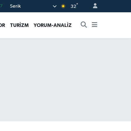
°
Serik
17
32
27
OR
TURİZM
YORUM-ANALİZ
35
59
19
.2