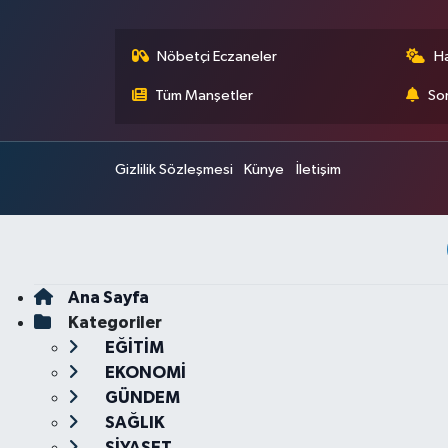
Nöbetçi Eczaneler
H
Tüm Manşetler
Son
Gizlilik Sözleşmesi
Künye
İletişim
Ana Sayfa
Kategoriler
EĞİTİM
EKONOMİ
GÜNDEM
SAĞLIK
SİYASET