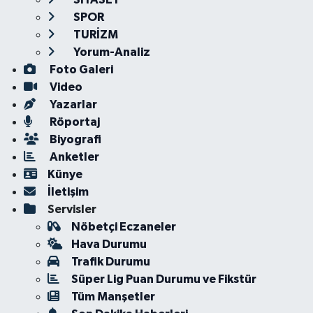
SPOR
TURİZM
Yorum-Analiz
Foto Galeri
Video
Yazarlar
Röportaj
Biyografi
Anketler
Künye
İletişim
Servisler
Nöbetçi Eczaneler
Hava Durumu
Trafik Durumu
Süper Lig Puan Durumu ve Fikstür
Tüm Manşetler