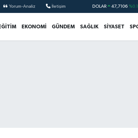
Yorum-Analiz
İletişim
DOLAR
47,7106
%0.
EURO
55,1652
%0.
EĞİTİM
EKONOMİ
GÜNDEM
SAĞLIK
SİYASET
SP
STERLİN
64,4046
%0.
GRAM ALTIN
6648.99
%2.
BİST100
13.773
%-
BITCOIN
65.130,04
%1