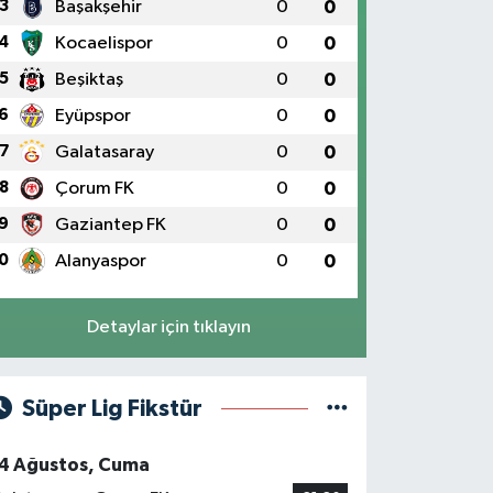
3
Başakşehir
0
0
4
Kocaelispor
0
0
5
Beşiktaş
0
0
6
Eyüpspor
0
0
7
Galatasaray
0
0
8
Çorum FK
0
0
9
Gaziantep FK
0
0
0
Alanyaspor
0
0
Detaylar için tıklayın
Süper Lig Fikstür
4 Ağustos, Cuma