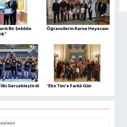
arılı Bir Şekilde
Öğrencilerin Karne Heyecanı
ık”
 İlki Gerçekleştirdi
‘Eko Tim’e Farklı Gün