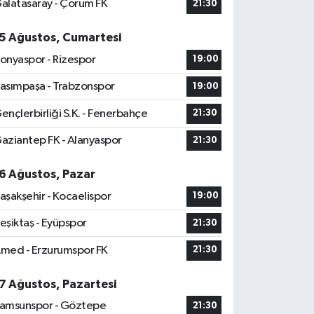
alatasaray - Çorum FK
21:30
5 Ağustos, Cumartesi
onyaspor - Rizespor
19:00
asımpaşa - Trabzonspor
19:00
ençlerbirliği S.K. - Fenerbahçe
21:30
aziantep FK - Alanyaspor
21:30
6 Ağustos, Pazar
aşakşehir - Kocaelispor
19:00
eşiktaş - Eyüpspor
21:30
med - Erzurumspor FK
21:30
7 Ağustos, Pazartesi
amsunspor - Göztepe
21:30