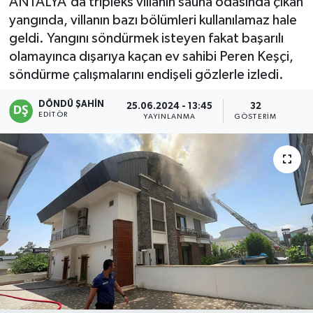
ANTALYA'da tripleks villanın sauna odasında çıkan
yangında, villanın bazı bölümleri kullanılamaz hale
geldi. Yangını söndürmek isteyen fakat başarılı
olamayınca dışarıya kaçan ev sahibi Peren Keşçi,
söndürme çalışmalarını endişeli gözlerle izledi.
DÖNDÜ ŞAHİN
25.06.2024 - 13:45
32
EDITÖR
YAYINLANMA
GÖSTERIM