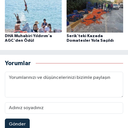
DHA Muhabiri Yıldırım'a
Serik'teki Kazada
AGC'den Ödül
Domatesler Yola Saçıldı
Yorumlar
Gönder