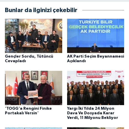
Bunlar da ilginizi çekebilir
Gençler Sordu, Tütüncü
AK Parti Seçim Beyannamesi
Cevapladı
Açıklandı
'TOGG'a Rengini Finike
Yargı İki Yılda 24 Milyon
Portakalı Versin'
Dava Ve Dosyada Karar
Verdi, 11 Milyonu Bekliyor