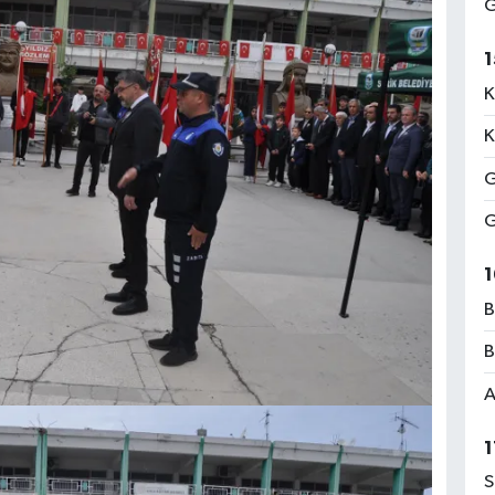
G
1
K
K
G
G
1
B
B
A
1
S