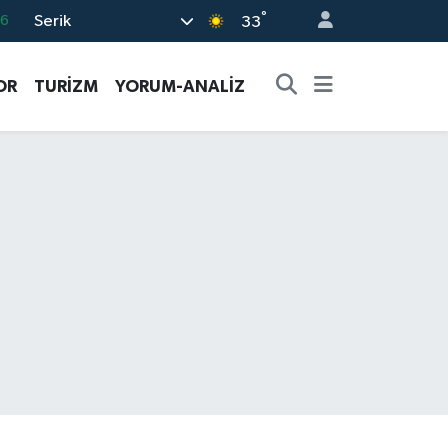
°
Serik
06
33
.1
OR
TURİZM
YORUM-ANALİZ
21
39
0
66