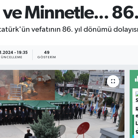
ve Minnetle... 86.
türk'ün vefatının 86. yıl dönümü dolayısı
11.2024 - 19:35
49
GÜNCELLEME
GÖSTERIM