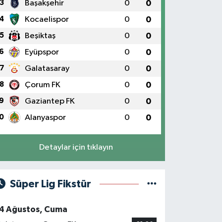
3
Başakşehir
0
0
4
Kocaelispor
0
0
5
Beşiktaş
0
0
6
Eyüpspor
0
0
7
Galatasaray
0
0
8
Çorum FK
0
0
9
Gaziantep FK
0
0
0
Alanyaspor
0
0
Detaylar için tıklayın
Süper Lig Fikstür
4 Ağustos, Cuma