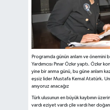
Programda günün anlam ve önemini b
Yardımcısı Pınar Özkır yaptı. Özkır ko
yine bir anma günü, bu güne anlam k
eşsiz lider Mustafa Kemal Atatürk. U
anıyoruz anacağız
Türk ulusunun en büyük kaybının üzerin
vardı eziyet vardı çile vardı her doğa