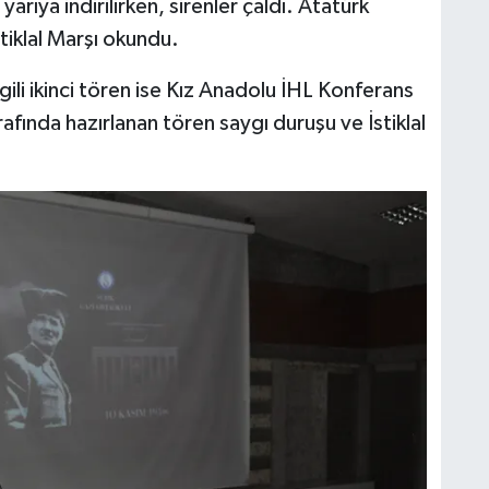
arıya indirilirken, sirenler çaldı. Atatürk
tiklal Marşı okundu.
lgili ikinci tören ise Kız Anadolu İHL Konferans
afında hazırlanan tören saygı duruşu ve İstiklal