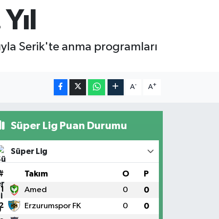
 Yıl
yla Serik'te anma programları
-
+
A
A
Süper Lig Puan Durumu
Süper Lig
#
Takım
O
P
1
Amed
0
0
2
Erzurumspor FK
0
0