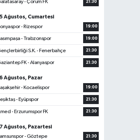
alatasaray - Çorum FK
21:30
5 Ağustos, Cumartesi
onyaspor - Rizespor
19:00
asımpaşa - Trabzonspor
19:00
ençlerbirliği S.K. - Fenerbahçe
21:30
aziantep FK - Alanyaspor
21:30
6 Ağustos, Pazar
aşakşehir - Kocaelispor
19:00
eşiktaş - Eyüpspor
21:30
med - Erzurumspor FK
21:30
7 Ağustos, Pazartesi
amsunspor - Göztepe
21:30