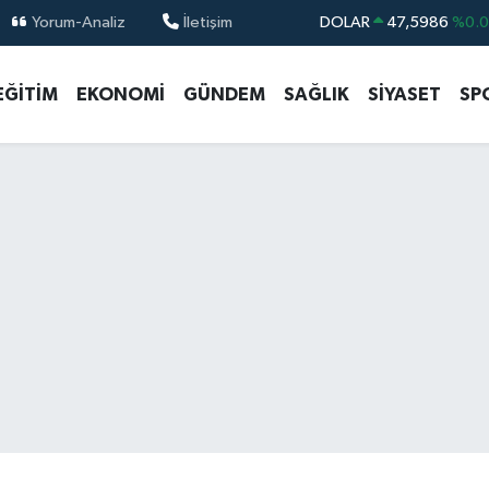
Yorum-Analiz
İletişim
DOLAR
47,5986
%0.
EURO
55,0700
%0
EĞİTİM
EKONOMİ
GÜNDEM
SAĞLIK
SİYASET
SP
STERLİN
64,2438
%0.
GRAM ALTIN
6518.23
%0.
BİST100
13.703
%
BITCOIN
64.475,47
%0.