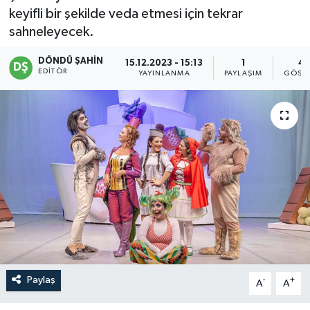
keyifli bir şekilde veda etmesi için tekrar
sahneleyecek.
DÖNDÜ ŞAHİN
15.12.2023 - 15:13
1
4
EDITÖR
YAYINLANMA
PAYLAŞIM
GÖSTE
Paylaş
-
+
A
A