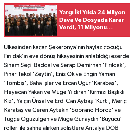
Yargı İki Yılda 24 Milyon
Dava Ve Dosyada Karar
Verdi, 11 Milyonu
Bekliyor
Ülkesinden kaçan Şekeronya'nın haylaz çocuğu
Fırıldak'ın eve dönüş hikayesinin anlatıldığı eserde
Sinem Seçil Baddal ve Serap Demirhan 'Fırıldak',
Pınar Tekol 'Zeytin', Enis Ok ve Engin Yaman
'Tombiş', Baha İşler ve Ercan Uğur 'Karabaş',
Heyecan Yakan ve Müge Yıldıran 'Kırmızı Başlıklı
Kız', Yalçın Ünsal ve Erdi Can Aybaş 'Kurt', Meriç
Karataş ve Ceren Aytekin 'Soprano Horoz' ve
Tuğçe Oğuzülgen ve Müge Günaydın 'Büyücü'
rolleri ile sahne alırken solistlere Antalya DOB