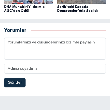
DHA Muhabiri Yıldırım'a
Serik'teki Kazada
AGC'den Ödül
Domatesler Yola Saçıldı
Yorumlar
Gönder