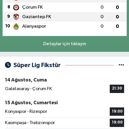
8
Çorum FK
0
0
9
Gaziantep FK
0
0
10
Alanyaspor
0
0
Detaylar için tıklayın
Süper Lig Fikstür
14 Ağustos, Cuma
Galatasaray - Çorum FK
21:30
15 Ağustos, Cumartesi
Konyaspor - Rizespor
19:00
Kasımpaşa - Trabzonspor
19:00