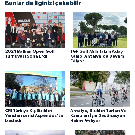
Bunlar da ilginizi çekebilir
2024 Balkan Open Golf
TGF Golf Milli Takım Aday
Turnuvası Sona Erdi
Kampı Antalya'da Devam
Ediyor
CRI Türkiye Kış Bisiklet
Antalya, Bisiklet Turları Ve
Yarışları serisi Aspendos'ta
Kampları İçin Destinasyon
başladı
Haline Geliyor