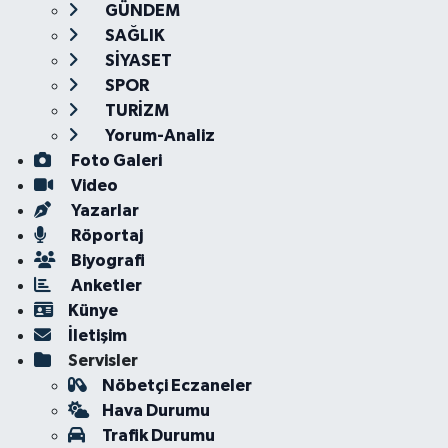
GÜNDEM
SAĞLIK
SİYASET
SPOR
TURİZM
Yorum-Analiz
Foto Galeri
Video
Yazarlar
Röportaj
Biyografi
Anketler
Künye
İletişim
Servisler
Nöbetçi Eczaneler
Hava Durumu
Trafik Durumu