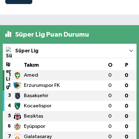
Süper Lig Puan Durumu
Süper Lig
#
Takım
O
P
1
Amed
0
0
2
Erzurumspor FK
0
0
3
Başakşehir
0
0
4
Kocaelispor
0
0
5
Beşiktaş
0
0
6
Eyüpspor
0
0
7
Galatasaray
0
0