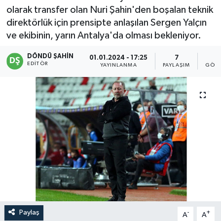
olarak transfer olan Nuri Şahin'den boşalan teknik
direktörlük için prensipte anlaşılan Sergen Yalçın
ve ekibinin, yarın Antalya'da olması bekleniyor.
DÖNDÜ ŞAHİN
01.01.2024 - 17:25
7
3
EDITÖR
YAYINLANMA
PAYLAŞIM
GÖST
Paylaş
-
+
A
A