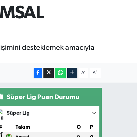
UMSAL
elişimini desteklemek amacıyla
-
+
A
A
Süper Lig Puan Durumu
Süper Lig
#
Takım
O
P
1