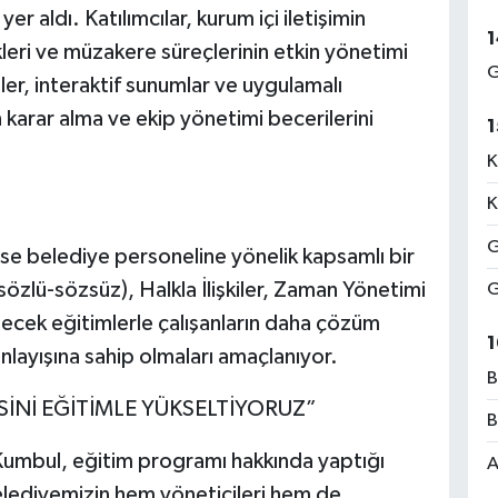
er aldı. Katılımcılar, kurum içi iletişimin
1
leri ve müzakere süreçlerinin etkin yönetimi
G
mler, interaktif sunumlar ve uygulamalı
 karar alma ve ekip yönetimi becerilerini
1
K
K
G
ise belediye personeline yönelik kapsamlı bir
 (sözlü-sözsüz), Halkla İlişkiler, Zaman Yönetimi
G
ilecek eğitimlerle çalışanların daha çözüm
1
 anlayışına sahip olmaları amaçlanıyor.
B
İNİ EĞİTİMLE YÜKSELTİYORUZ”
B
Kumbul, eğitim programı hakkında yaptığı
A
elediyemizin hem yöneticileri hem de