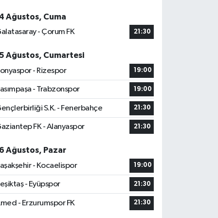
4 Ağustos, Cuma
alatasaray - Çorum FK
21:30
5 Ağustos, Cumartesi
onyaspor - Rizespor
19:00
asımpaşa - Trabzonspor
19:00
ençlerbirliği S.K. - Fenerbahçe
21:30
aziantep FK - Alanyaspor
21:30
6 Ağustos, Pazar
aşakşehir - Kocaelispor
19:00
eşiktaş - Eyüpspor
21:30
med - Erzurumspor FK
21:30