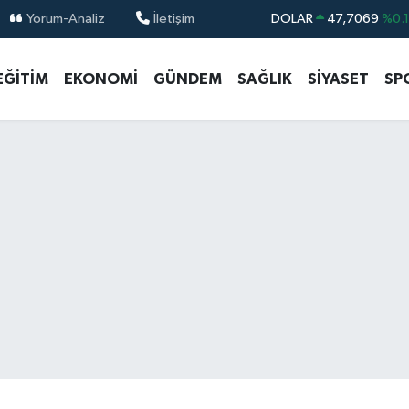
Yorum-Analiz
İletişim
DOLAR
47,7069
%0.
EURO
55,0265
%0.
EĞİTİM
EKONOMİ
GÜNDEM
SAĞLIK
SİYASET
SP
STERLİN
64,1897
%0.
GRAM ALTIN
6618.49
%2.
BİST100
13.887
%6
BITCOIN
64.360,53
%-0.