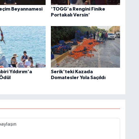
Seçim Beyannamesi
'TOGG'a Rengini Finike
Portakalı Versin'
iri Yıldırım'a
Serik'teki Kazada
Ödül
Domatesler Yola Saçıldı