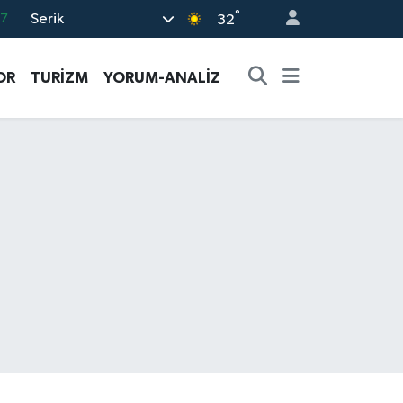
°
Serik
17
32
01
OR
TURİZM
YORUM-ANALİZ
02
12
4
76