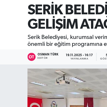
SERİK BELE
GELİŞİM ATA
Serik Belediyesi, kurumsal verim
önemli bir eğitim programına ev
OSMAN TÜRK
19.11.2025 - 16:17
EDITÖR
YAYINLANMA
GÖS