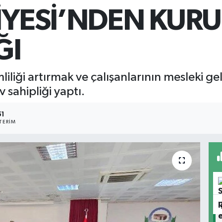
DİYESİ’NDEN KUR
ĞI
liliği artırmak ve çalışanlarının mesleki g
 sahipliği yaptı.
51
TERIM