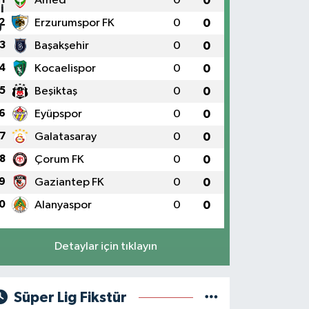
Amed
0
0
2
Erzurumspor FK
0
0
3
Başakşehir
0
0
4
Kocaelispor
0
0
5
Beşiktaş
0
0
6
Eyüpspor
0
0
7
Galatasaray
0
0
8
Çorum FK
0
0
9
Gaziantep FK
0
0
0
Alanyaspor
0
0
Detaylar için tıklayın
Süper Lig Fikstür