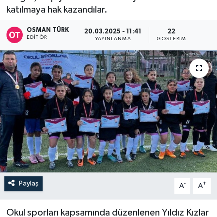
katılmaya hak kazandılar.
OSMAN TÜRK
20.03.2025 - 11:41
22
EDITÖR
YAYINLANMA
GÖSTERIM
Paylaş
-
+
A
A
Okul sporları kapsamında düzenlenen Yıldız Kızlar