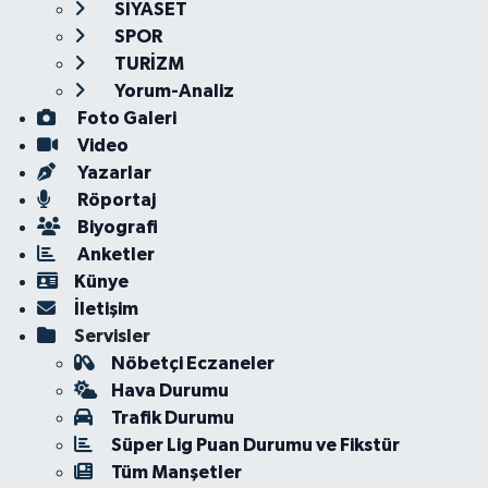
SİYASET
SPOR
TURİZM
Yorum-Analiz
Foto Galeri
Video
Yazarlar
Röportaj
Biyografi
Anketler
Künye
İletişim
Servisler
Nöbetçi Eczaneler
Hava Durumu
Trafik Durumu
Süper Lig Puan Durumu ve Fikstür
Tüm Manşetler