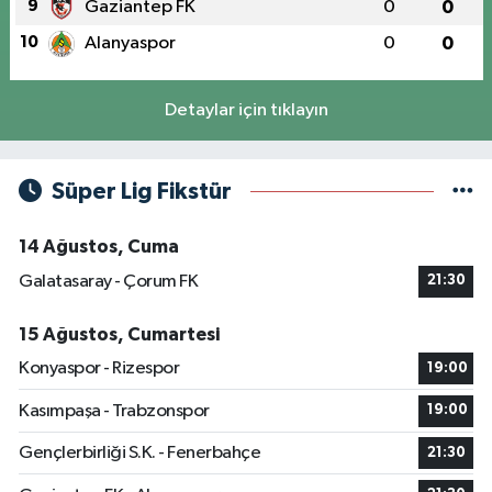
9
Gaziantep FK
0
0
10
Alanyaspor
0
0
Detaylar için tıklayın
Süper Lig Fikstür
14 Ağustos, Cuma
Galatasaray - Çorum FK
21:30
15 Ağustos, Cumartesi
Konyaspor - Rizespor
19:00
Kasımpaşa - Trabzonspor
19:00
Gençlerbirliği S.K. - Fenerbahçe
21:30