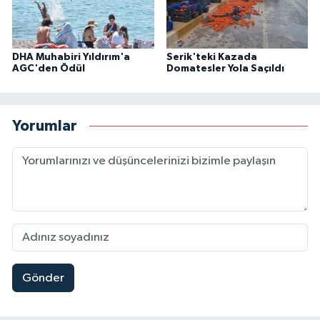
DHA Muhabiri Yıldırım'a
Serik'teki Kazada
AGC'den Ödül
Domatesler Yola Saçıldı
Yorumlar
Gönder