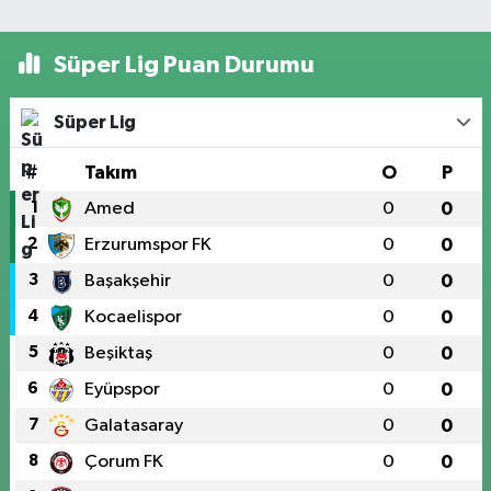
Süper Lig Puan Durumu
Süper Lig
#
Takım
O
P
1
Amed
0
0
2
Erzurumspor FK
0
0
3
Başakşehir
0
0
4
Kocaelispor
0
0
5
Beşiktaş
0
0
6
Eyüpspor
0
0
7
Galatasaray
0
0
8
Çorum FK
0
0