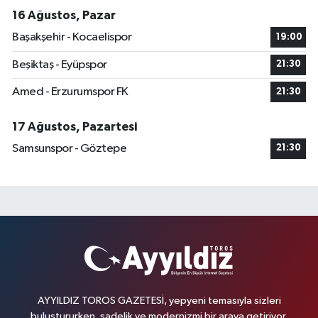
16 Ağustos, Pazar
Başakşehir - Kocaelispor
19:00
Beşiktaş - Eyüpspor
21:30
Amed - Erzurumspor FK
21:30
17 Ağustos, Pazartesi
Samsunspor - Göztepe
21:30
AYYILDIZ TOROS GAZETESİ, yepyeni temasıyla sizleri
buluştururken, sadelik ve modernizmi bir araya getiriyor.