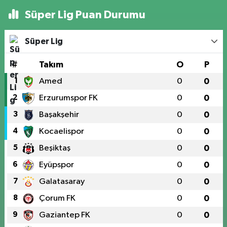
Süper Lig Puan Durumu
Süper Lig
#
Takım
O
P
1
Amed
0
0
2
Erzurumspor FK
0
0
3
Başakşehir
0
0
4
Kocaelispor
0
0
5
Beşiktaş
0
0
6
Eyüpspor
0
0
7
Galatasaray
0
0
8
Çorum FK
0
0
9
Gaziantep FK
0
0