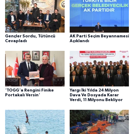
Gençler Sordu, Tütüncü
AK Parti Seçim Beyannamesi
Cevapladı
Açıklandı
'TOGG'a Rengini Finike
Yargı İki Yılda 24 Milyon
Portakalı Versin'
Dava Ve Dosyada Karar
Verdi, 11 Milyonu Bekliyor