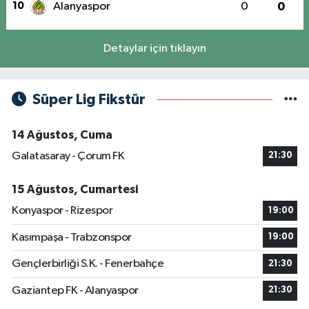
10
Alanyaspor
0
0
Detaylar için tıklayın
Süper Lig Fikstür
14 Ağustos, Cuma
Galatasaray - Çorum FK
21:30
15 Ağustos, Cumartesi
Konyaspor - Rizespor
19:00
Kasımpaşa - Trabzonspor
19:00
Gençlerbirliği S.K. - Fenerbahçe
21:30
Gaziantep FK - Alanyaspor
21:30