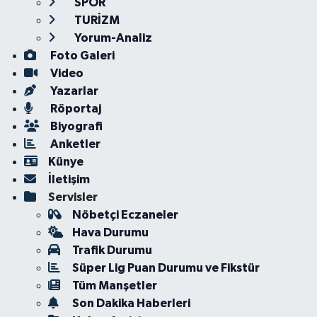
SPOR
TURİZM
Yorum-Analiz
Foto Galeri
Video
Yazarlar
Röportaj
Biyografi
Anketler
Künye
İletişim
Servisler
Nöbetçi Eczaneler
Hava Durumu
Trafik Durumu
Süper Lig Puan Durumu ve Fikstür
Tüm Manşetler
Son Dakika Haberleri