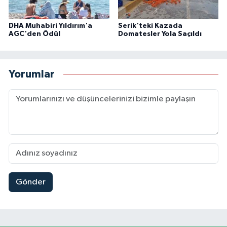
DHA Muhabiri Yıldırım'a
Serik'teki Kazada
AGC'den Ödül
Domatesler Yola Saçıldı
Yorumlar
Gönder