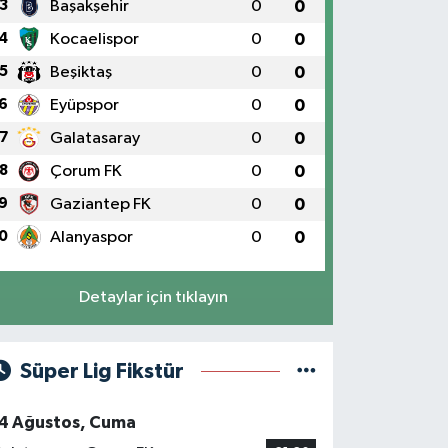
3
Başakşehir
0
0
4
Kocaelispor
0
0
5
Beşiktaş
0
0
6
Eyüpspor
0
0
7
Galatasaray
0
0
8
Çorum FK
0
0
9
Gaziantep FK
0
0
0
Alanyaspor
0
0
Detaylar için tıklayın
Süper Lig Fikstür
4 Ağustos, Cuma