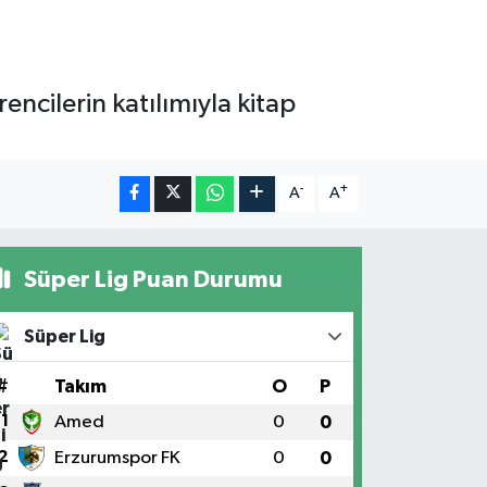
encilerin katılımıyla kitap
-
+
A
A
Süper Lig Puan Durumu
Süper Lig
#
Takım
O
P
1
Amed
0
0
2
Erzurumspor FK
0
0