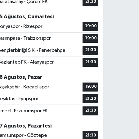
alatasaray - Çorum FK
21:30
5 Ağustos, Cumartesi
onyaspor - Rizespor
19:00
asımpaşa - Trabzonspor
19:00
ençlerbirliği S.K. - Fenerbahçe
21:30
aziantep FK - Alanyaspor
21:30
6 Ağustos, Pazar
aşakşehir - Kocaelispor
19:00
eşiktaş - Eyüpspor
21:30
med - Erzurumspor FK
21:30
7 Ağustos, Pazartesi
amsunspor - Göztepe
21:30