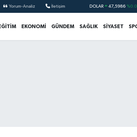
Yorum-Analiz
İletişim
DOLAR
47,5986
%0.
EURO
55,0700
%0
EĞİTİM
EKONOMİ
GÜNDEM
SAĞLIK
SİYASET
SP
STERLİN
64,2438
%0.
GRAM ALTIN
6513.94
%0.
BİST100
13.768
%4
BITCOIN
64.602,05
%0.