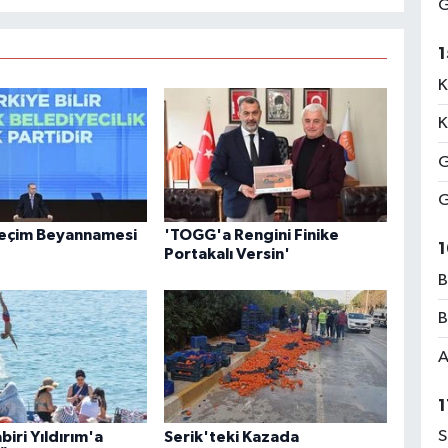
G
1
K
K
G
G
Seçim Beyannamesi
'TOGG'a Rengini Finike
1
Portakalı Versin'
B
B
A
1
S
iri Yıldırım'a
Serik'teki Kazada