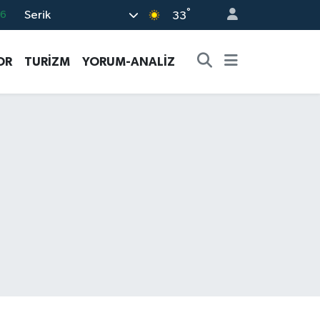
°
Serik
06
33
.1
OR
TURİZM
YORUM-ANALİZ
21
32
8
69