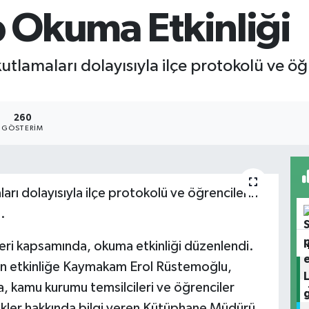
p Okuma Etkinliği
tlamaları dolayısıyla ilçe protokolü ve öğr
260
GÖSTERIM
arı dolayısıyla ilçe protokolü ve öğrencilerin
.
leri kapsamında, okuma etkinliği düzenlendi.
en etkinliğe Kaymakam Erol Rüstemoğlu,
, kamu kurumu temsilcileri ve öğrenciler
nlikler hakkında bilgi veren Kütüphane Müdürü