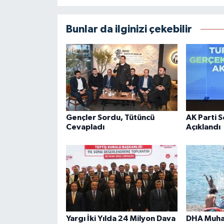
Bunlar da ilginizi çekebilir
Gençler Sordu, Tütüncü
AK Parti 
Cevapladı
Açıklandı
Yargı İki Yılda 24 Milyon Dava
DHA Muhab