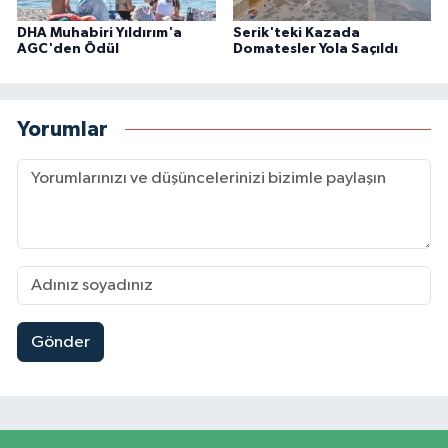
DHA Muhabiri Yıldırım'a
Serik'teki Kazada
AGC'den Ödül
Domatesler Yola Saçıldı
Yorumlar
Gönder