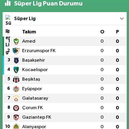
Süper Lig Puan Durumu
Süper Lig
#
Takım
O
P
1
Amed
0
0
2
Erzurumspor FK
0
0
3
Başakşehir
0
0
4
Kocaelispor
0
0
5
Beşiktaş
0
0
6
Eyüpspor
0
0
7
Galatasaray
0
0
8
Çorum FK
0
0
9
Gaziantep FK
0
0
10
Alanyaspor
0
0