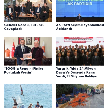
Gençler Sordu, Tütüncü
AK Parti Seçim Beyannamesi
Cevapladı
Açıklandı
'TOGG'a Rengini Finike
Yargı İki Yılda 24 Milyon
Portakalı Versin'
Dava Ve Dosyada Karar
Verdi, 11 Milyonu Bekliyor