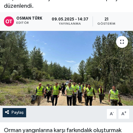
düzenlendi.
OSMAN TÜRK
09.05.2025 - 14:37
21
EDITÖR
YAYINLANMA
GÖSTERIM
Paylaş
-
+
A
A
Orman yangınlarına karşı farkındalık oluşturmak