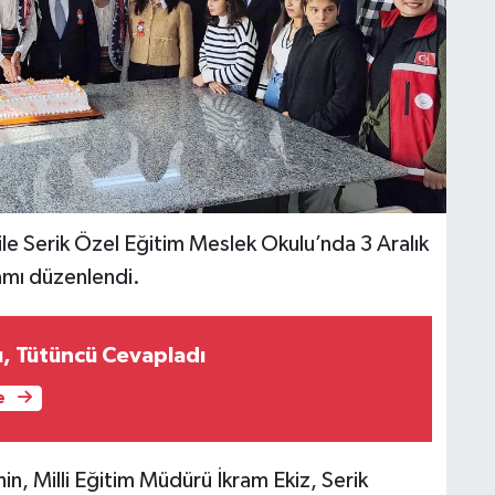
ile Serik Özel Eğitim Meslek Okulu’nda 3 Aralık
amı düzenlendi.
, Tütüncü Cevapladı
e
, Milli Eğitim Müdürü İkram Ekiz, Serik