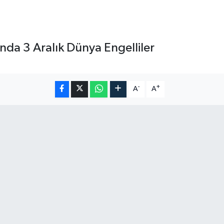
nda 3 Aralık Dünya Engelliler
-
+
A
A