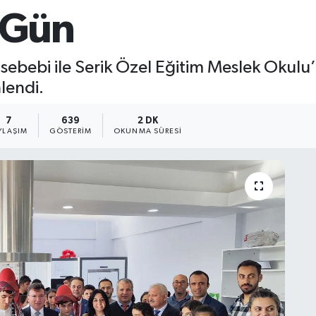
l Gün
sebebi ile Serik Özel Eğitim Meslek Okulu’
lendi.
7
639
2 DK
YLAŞIM
GÖSTERIM
OKUNMA SÜRESI