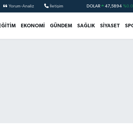
Yorum-Analiz
İletişim
DOLAR
47,5894
%0.
EURO
55,0398
%-0.
EĞİTİM
EKONOMİ
GÜNDEM
SAĞLIK
SİYASET
SP
STERLİN
64,1581
%0.
GRAM ALTIN
6508.83
%4.4
BİST100
13.703
%
BITCOIN
64.927,78
%1.