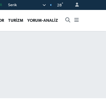
°
Serik
08
28
02
OR
TURİZM
YORUM-ANALİZ
16
4
11
32