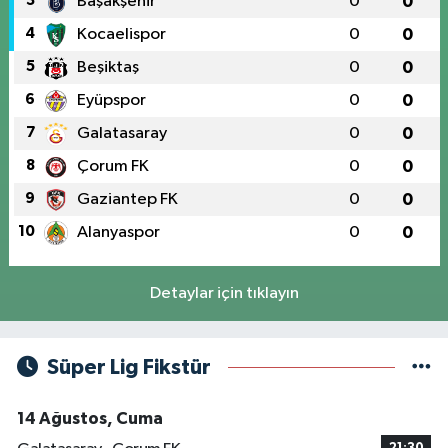
3
Başakşehir
0
0
4
Kocaelispor
0
0
5
Beşiktaş
0
0
6
Eyüpspor
0
0
7
Galatasaray
0
0
8
Çorum FK
0
0
9
Gaziantep FK
0
0
10
Alanyaspor
0
0
Detaylar için tıklayın
Süper Lig Fikstür
14 Ağustos, Cuma