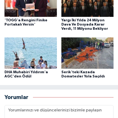
'TOGG'a Rengini Finike
Yargı İki Yılda 24 Milyon
Portakalı Versin'
Dava Ve Dosyada Karar
Verdi, 11 Milyonu Bekliyor
DHA Muhabiri Yıldırım'a
Serik'teki Kazada
AGC'den Ödül
Domatesler Yola Saçıldı
Yorumlar