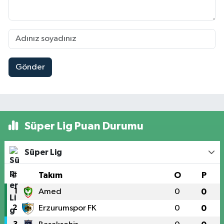
Gönder
Süper Lig Puan Durumu
Süper Lig
#
Takım
O
P
1
Amed
0
0
2
Erzurumspor FK
0
0