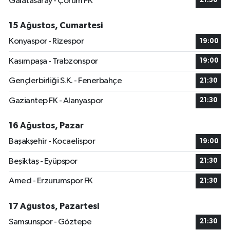
Galatasaray - Çorum FK
21:30
15 Ağustos, Cumartesi
Konyaspor - Rizespor
19:00
Kasımpaşa - Trabzonspor
19:00
Gençlerbirliği S.K. - Fenerbahçe
21:30
Gaziantep FK - Alanyaspor
21:30
16 Ağustos, Pazar
Başakşehir - Kocaelispor
19:00
Beşiktaş - Eyüpspor
21:30
Amed - Erzurumspor FK
21:30
17 Ağustos, Pazartesi
Samsunspor - Göztepe
21:30