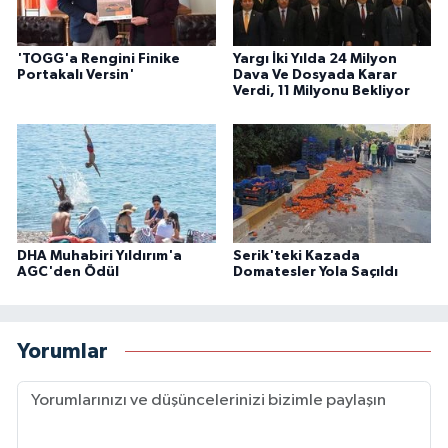
'TOGG'a Rengini Finike
Yargı İki Yılda 24 Milyon
Portakalı Versin'
Dava Ve Dosyada Karar
Verdi, 11 Milyonu Bekliyor
DHA Muhabiri Yıldırım'a
Serik'teki Kazada
AGC'den Ödül
Domatesler Yola Saçıldı
Yorumlar