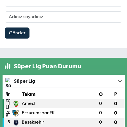
Gönder
Süper Lig Puan Durumu
Süper Lig
#
Takım
O
P
1
Amed
0
0
2
Erzurumspor FK
0
0
3
Başakşehir
0
0