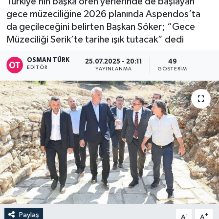
Türkiye’nin başka ören yerlerinde de başlayan
gece müzeciliğine 2026 planında Aspendos’ta
da geçileceğini belirten Başkan Söker; “Gece
Müzeciliği Serik’te tarihe ışık tutacak” dedi
OSMAN TÜRK
25.07.2025 - 20:11
49
EDITÖR
YAYINLANMA
GÖSTERIM
Paylaş
-
+
A
A