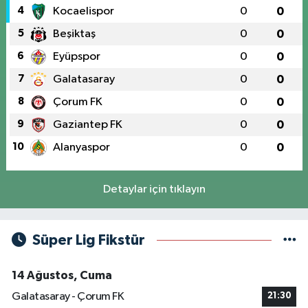
4
Kocaelispor
0
0
5
Beşiktaş
0
0
6
Eyüpspor
0
0
7
Galatasaray
0
0
8
Çorum FK
0
0
9
Gaziantep FK
0
0
10
Alanyaspor
0
0
Detaylar için tıklayın
Süper Lig Fikstür
14 Ağustos, Cuma
Galatasaray - Çorum FK
21:30