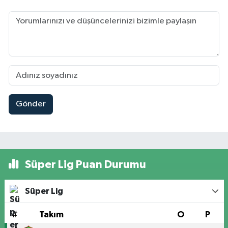
Gönder
Süper Lig Puan Durumu
Süper Lig
#
Takım
O
P