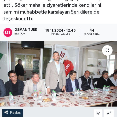
etti. Söker mahalle ziyaretlerinde kendilerini
samimi muhabbetle karşılayan Seriklilere de
teşekkür etti.
OSMAN TÜRK
18.11.2024 - 12:46
44
EDITÖR
YAYINLANMA
GÖSTERIM
Paylaş
-
+
A
A