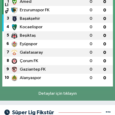
1
Amed
0
0
2
Erzurumspor FK
0
0
3
Başakşehir
0
0
4
Kocaelispor
0
0
5
Beşiktaş
0
0
6
Eyüpspor
0
0
7
Galatasaray
0
0
8
Çorum FK
0
0
9
Gaziantep FK
0
0
10
Alanyaspor
0
0
Detaylar için tıklayın
Süper Lig Fikstür