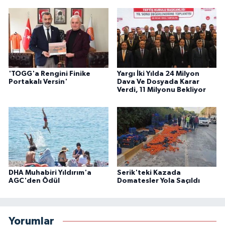
'TOGG'a Rengini Finike
Yargı İki Yılda 24 Milyon
Portakalı Versin'
Dava Ve Dosyada Karar
Verdi, 11 Milyonu Bekliyor
DHA Muhabiri Yıldırım'a
Serik'teki Kazada
AGC'den Ödül
Domatesler Yola Saçıldı
Yorumlar