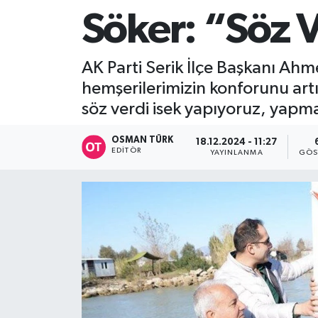
Söker: “Söz 
AK Parti Serik İlçe Başkanı Ahm
hemşerilerimizin konforunu art
söz verdi isek yapıyoruz, yap
OSMAN TÜRK
18.12.2024 - 11:27
EDITÖR
YAYINLANMA
GÖS