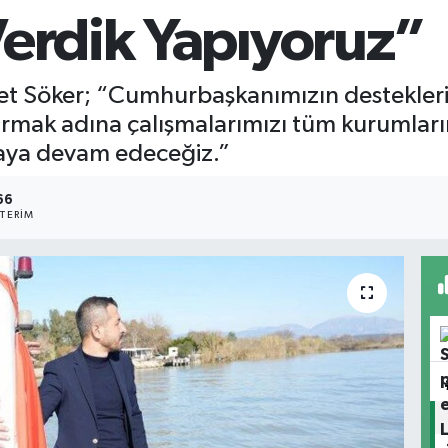
Verdik Yapıyoruz”
et Söker; “Cumhurbaşkanımızın destekleri il
ırmak adına çalışmalarımızı tüm kurumlarım
maya devam edeceğiz.”
66
TERIM