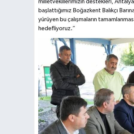
milletvekillerimizin destekleri, Antal
başlattığımız Boğazkent Balıkçı Barınağ
yürüyen bu çalışmaların tamamlanması il
hedefliyoruz.”