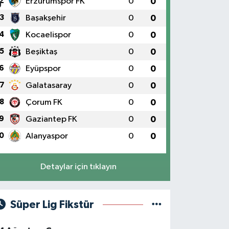
2
Erzurumspor FK
0
0
3
Başakşehir
0
0
4
Kocaelispor
0
0
5
Beşiktaş
0
0
6
Eyüpspor
0
0
7
Galatasaray
0
0
8
Çorum FK
0
0
9
Gaziantep FK
0
0
0
Alanyaspor
0
0
Detaylar için tıklayın
Süper Lig Fikstür