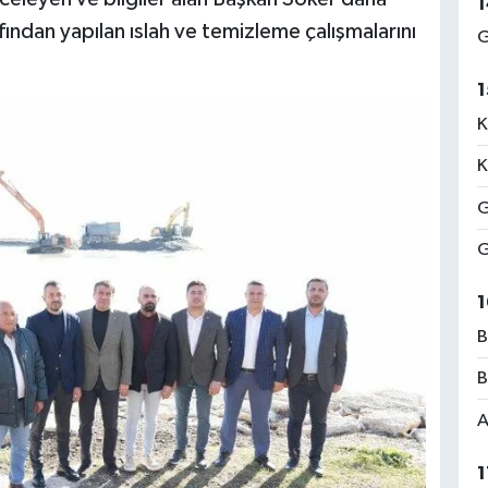
1
ından yapılan ıslah ve temizleme çalışmalarını
G
1
K
K
G
G
1
B
B
A
1