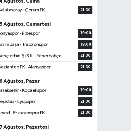
4 Ağustos, Cuma
alatasaray - Çorum FK
21:30
5 Ağustos, Cumartesi
onyaspor - Rizespor
19:00
asımpaşa - Trabzonspor
19:00
ençlerbirliği S.K. - Fenerbahçe
21:30
aziantep FK - Alanyaspor
21:30
6 Ağustos, Pazar
aşakşehir - Kocaelispor
19:00
eşiktaş - Eyüpspor
21:30
med - Erzurumspor FK
21:30
7 Ağustos, Pazartesi