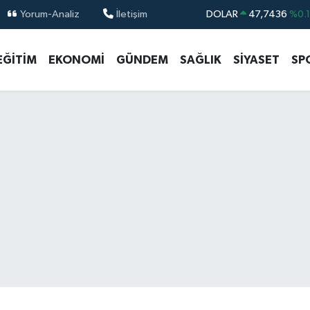
Yorum-Analiz
İletişim
DOLAR
47,7436
%0.
EURO
55,2510
%0.
EĞİTİM
EKONOMİ
GÜNDEM
SAĞLIK
SİYASET
SP
STERLİN
64,4811
%0.
GRAM ALTIN
6660.55
%0.
BİST100
13.779
%-
BITCOIN
64.959,79
%1.