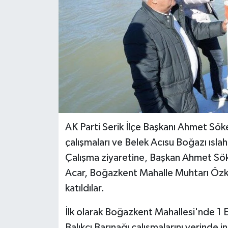
AK Parti Serik İlçe Başkanı Ahmet Sök
çalışmaları ve Belek Acısu Boğazı ısla
Çalışma ziyaretine, Başkan Ahmet Söke
Acar, Boğazkent Mahalle Muhtarı Özkan
katıldılar.
İlk olarak Boğazkent Mahallesi'nde 1
Balıkçı Barınağı çalışmalarını yerinde 