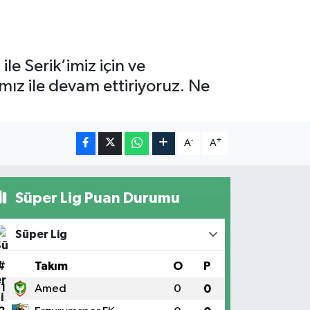
e Serik’imiz için ve
ız ile devam ettiriyoruz. Ne
-
+
A
A
Süper Lig Puan Durumu
Süper Lig
#
Takım
O
P
1
Amed
0
0