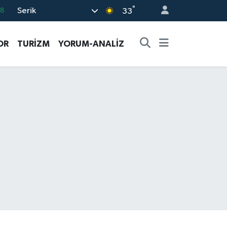
°
Serik
18
33
32
OR
TURİZM
YORUM-ANALİZ
38
03
14
11