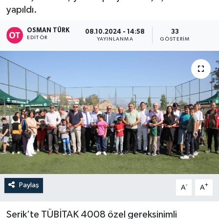
yapıldı.
OSMAN TÜRK
08.10.2024 - 14:58
33
EDITÖR
YAYINLANMA
GÖSTERIM
Paylaş
-
+
A
A
Serik’te TÜBİTAK 4008 özel gereksinimli