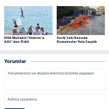
DHA Muhabiri Yıldırım'a
Serik'teki Kazada
AGC'den Ödül
Domatesler Yola Saçıldı
Yorumlar