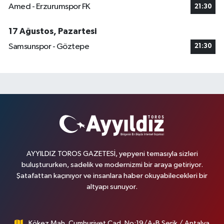
Amed - Erzurumspor FK
21:30
17 Ağustos, Pazartesi
Samsunspor - Göztepe
21:30
AYYILDIZ TOROS GAZETESİ, yepyeni temasıyla sizleri
buluştururken, sadelik ve modernizmi bir araya getiriyor.
Şatafattan kaçınıyor ve insanlara haber okuyabilecekleri bir
altyapı sunuyor.
Kökez Mah. Cumhuriyet Cad. No:19/A-B Serik / Antalya