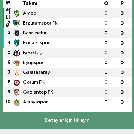
#
Takım
O
P
1
Amed
0
0
2
Erzurumspor FK
0
0
3
Başakşehir
0
0
4
Kocaelispor
0
0
5
Beşiktaş
0
0
6
Eyüpspor
0
0
7
Galatasaray
0
0
8
Çorum FK
0
0
9
Gaziantep FK
0
0
10
Alanyaspor
0
0
Detaylar için tıklayın