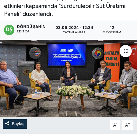
etkinleri kapsamında 'Sürdürülebilir Süt Üretimi
Paneli' düzenlendi.
DÖNDÜ ŞAHİN
03.06.2024 - 12:34
12
EDITÖR
YAYINLANMA
GÖSTERIM
Paylaş
-
+
A
A