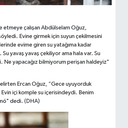
liye etmeye çalışan Abdülselam Oğuz,
 söyledi. Evine girmek için suyun çekilmesini
erinde evime giren su yatağıma kadar
. Su yavaş yavaş çekiliyor ama hala var. Su
. Ne yapacağız bilmiyorum perişan haldeyiz"
belirten Ercan Oğuz, “Gece uyuyorduk
Evin içi komple su içerisindeydi. Benim
umö" dedi. (DHA)