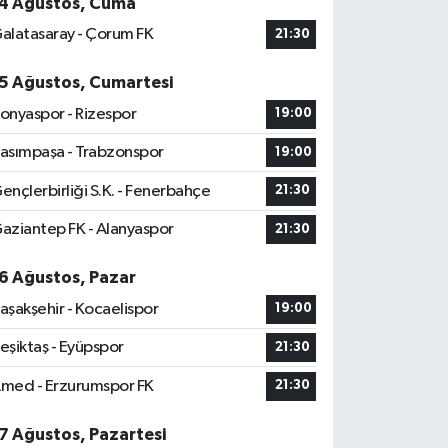
4 Ağustos, Cuma
alatasaray - Çorum FK
21:30
5 Ağustos, Cumartesi
onyaspor - Rizespor
19:00
asımpaşa - Trabzonspor
19:00
ençlerbirliği S.K. - Fenerbahçe
21:30
aziantep FK - Alanyaspor
21:30
6 Ağustos, Pazar
aşakşehir - Kocaelispor
19:00
eşiktaş - Eyüpspor
21:30
med - Erzurumspor FK
21:30
7 Ağustos, Pazartesi