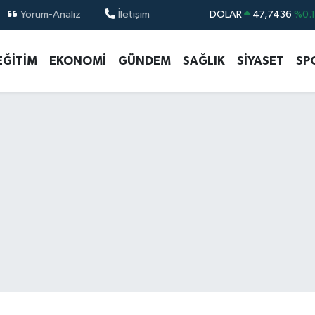
Yorum-Analiz
İletişim
DOLAR
47,7436
%0.
EURO
55,2510
%0.
EĞİTİM
EKONOMİ
GÜNDEM
SAĞLIK
SİYASET
SP
STERLİN
64,4811
%0.
GRAM ALTIN
6660.55
%0.
BİST100
13.779
%-
BITCOIN
64.960,21
%0.