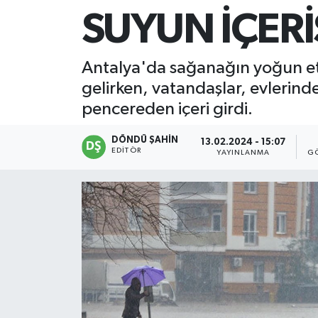
SUYUN İÇER
Antalya'da sağanağın yoğun etki
gelirken, vatandaşlar, evlerindeki
pencereden içeri girdi.
DÖNDÜ ŞAHİN
13.02.2024 - 15:07
EDITÖR
YAYINLANMA
G