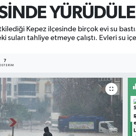
İSİNDE YÜRÜDÜLE
lediği Kepez ilçesinde birçok evi su bastı
 suları tahliye etmeye çalıştı. Evleri su içer
7
ÖSTERIM