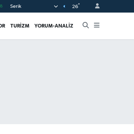
°
Serik
18
26
32
OR
TURİZM
YORUM-ANALİZ
38
03
14
87