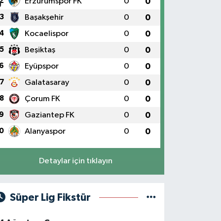
2
Erzurumspor FK
0
0
3
Başakşehir
0
0
4
Kocaelispor
0
0
5
Beşiktaş
0
0
6
Eyüpspor
0
0
7
Galatasaray
0
0
8
Çorum FK
0
0
9
Gaziantep FK
0
0
0
Alanyaspor
0
0
Detaylar için tıklayın
Süper Lig Fikstür