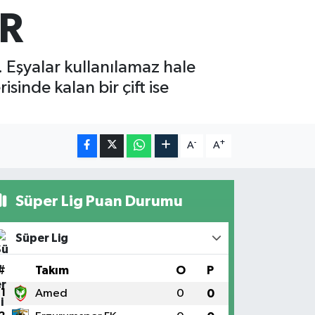
R
. Eşyalar kullanılamaz hale
isinde kalan bir çift ise
-
+
A
A
Süper Lig Puan Durumu
Süper Lig
#
Takım
O
P
1
Amed
0
0