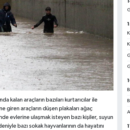
1
G
1
K
K
G
G
1
B
 kalan araçların bazıları kurtarıcılar ile
B
ine giren araçların düşen plakaları ağaç
A
nde evlerine ulaşmak isteyen bazı kişiler, suyun
eniyle bazı sokak hayvanlarının da hayatını
1