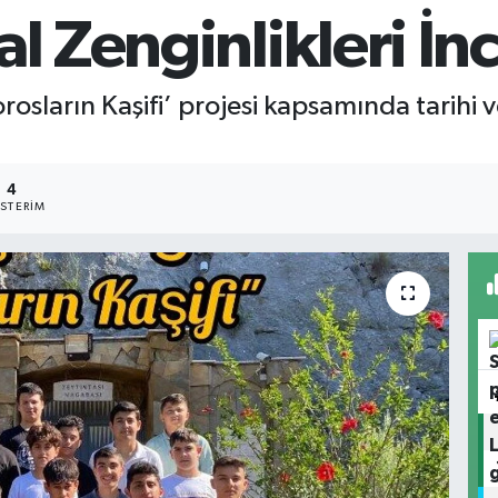
l Zenginlikleri İn
sların Kaşifi’ projesi kapsamında tarihi ve
4
STERIM