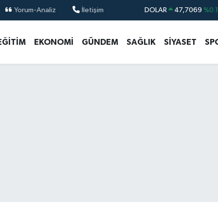
Yorum-Analiz
İletişim
DOLAR
47,7069
%0.
EURO
55,0265
%0.
EĞİTİM
EKONOMİ
GÜNDEM
SAĞLIK
SİYASET
SP
STERLİN
64,1897
%0.
GRAM ALTIN
6574.81
%1.
BİST100
13.887
%6
BITCOIN
64.360,53
%-0.