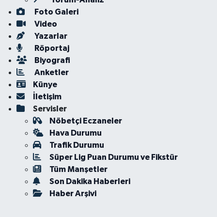
Foto Galeri
Video
Yazarlar
Röportaj
Biyografi
Anketler
Künye
İletişim
Servisler
Nöbetçi Eczaneler
Hava Durumu
Trafik Durumu
Süper Lig Puan Durumu ve Fikstür
Tüm Manşetler
Son Dakika Haberleri
Haber Arşivi