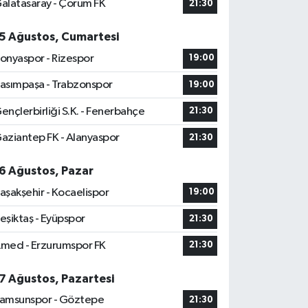
alatasaray - Çorum FK
21:30
5 Ağustos, Cumartesi
onyaspor - Rizespor
19:00
asımpaşa - Trabzonspor
19:00
ençlerbirliği S.K. - Fenerbahçe
21:30
aziantep FK - Alanyaspor
21:30
6 Ağustos, Pazar
aşakşehir - Kocaelispor
19:00
eşiktaş - Eyüpspor
21:30
med - Erzurumspor FK
21:30
7 Ağustos, Pazartesi
amsunspor - Göztepe
21:30