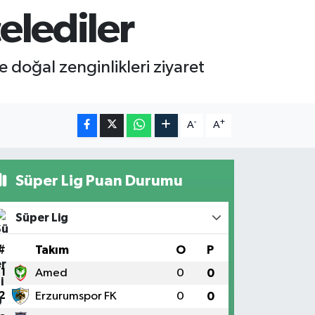
celediler
 doğal zenginlikleri ziyaret
-
+
A
A
Süper Lig Puan Durumu
Süper Lig
#
Takım
O
P
1
Amed
0
0
2
Erzurumspor FK
0
0