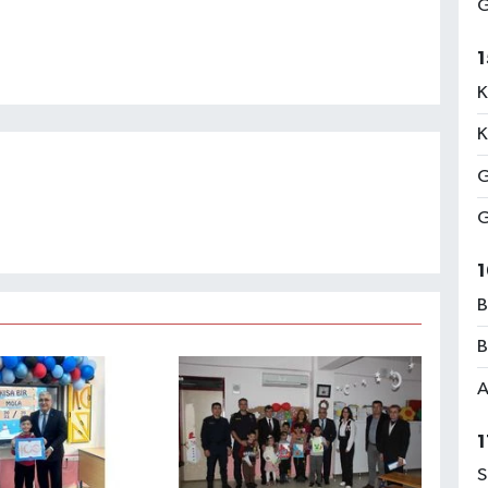
G
1
K
K
G
G
1
B
B
A
1
S