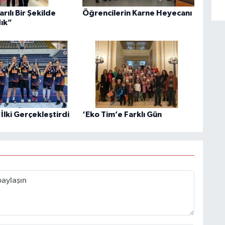
arılı Bir Şekilde
Öğrencilerin Karne Heyecanı
ık”
 İlki Gerçekleştirdi
‘Eko Tim’e Farklı Gün