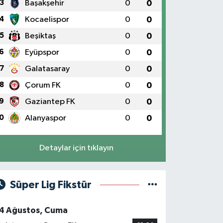
3
Başakşehir
0
0
4
Kocaelispor
0
0
5
Beşiktaş
0
0
6
Eyüpspor
0
0
7
Galatasaray
0
0
8
Çorum FK
0
0
9
Gaziantep FK
0
0
0
Alanyaspor
0
0
Detaylar için tıklayın
Süper Lig Fikstür
4 Ağustos, Cuma