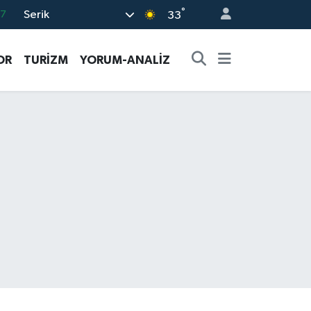
°
Serik
17
33
01
OR
TURİZM
YORUM-ANALİZ
02
44
4
76