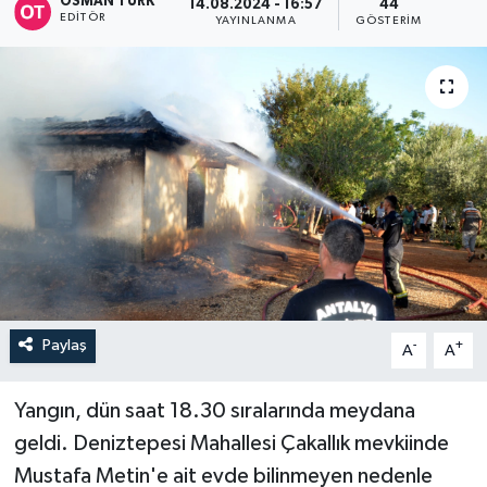
OSMAN TÜRK
14.08.2024 - 16:57
44
EDITÖR
YAYINLANMA
GÖSTERIM
Paylaş
-
+
A
A
Yangın, dün saat 18.30 sıralarında meydana
geldi. Deniztepesi Mahallesi Çakallık mevkiinde
Mustafa Metin'e ait evde bilinmeyen nedenle