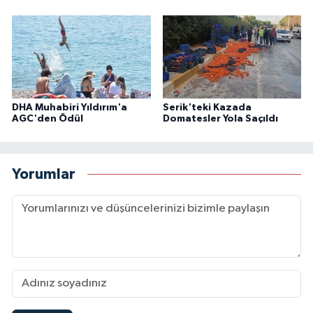
DHA Muhabiri Yıldırım'a
Serik'teki Kazada
AGC'den Ödül
Domatesler Yola Saçıldı
Yorumlar