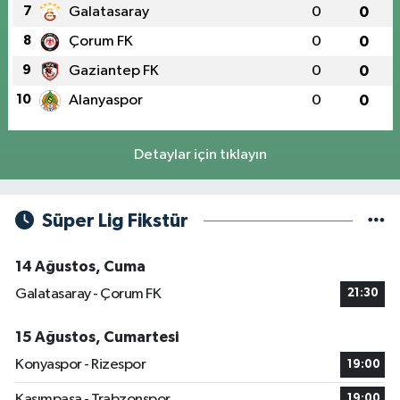
7
Galatasaray
0
0
8
Çorum FK
0
0
9
Gaziantep FK
0
0
10
Alanyaspor
0
0
Detaylar için tıklayın
Süper Lig Fikstür
14 Ağustos, Cuma
Galatasaray - Çorum FK
21:30
15 Ağustos, Cumartesi
Konyaspor - Rizespor
19:00
Kasımpaşa - Trabzonspor
19:00