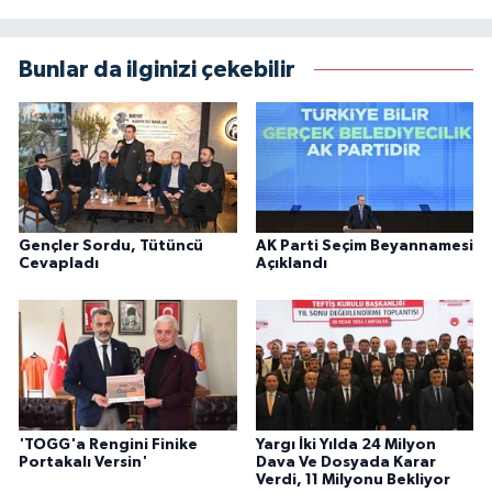
Bunlar da ilginizi çekebilir
Gençler Sordu, Tütüncü
AK Parti Seçim Beyannamesi
Cevapladı
Açıklandı
'TOGG'a Rengini Finike
Yargı İki Yılda 24 Milyon
Portakalı Versin'
Dava Ve Dosyada Karar
Verdi, 11 Milyonu Bekliyor