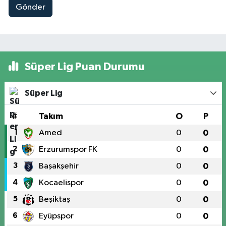
Gönder
Süper Lig Puan Durumu
Süper Lig
#
Takım
O
P
1
Amed
0
0
2
Erzurumspor FK
0
0
3
Başakşehir
0
0
4
Kocaelispor
0
0
5
Beşiktaş
0
0
6
Eyüpspor
0
0