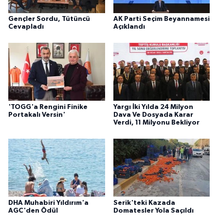
Gençler Sordu, Tütüncü
AK Parti Seçim Beyannamesi
Cevapladı
Açıklandı
'TOGG'a Rengini Finike
Yargı İki Yılda 24 Milyon
Portakalı Versin'
Dava Ve Dosyada Karar
Verdi, 11 Milyonu Bekliyor
DHA Muhabiri Yıldırım'a
Serik'teki Kazada
AGC'den Ödül
Domatesler Yola Saçıldı