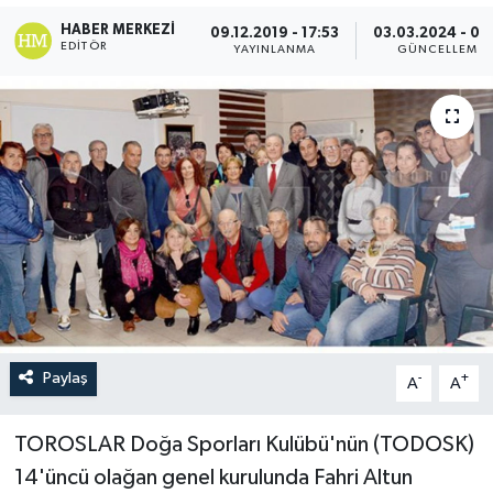
HABER MERKEZI
09.12.2019 - 17:53
03.03.2024 - 01
EDITÖR
YAYINLANMA
GÜNCELLEME
Paylaş
-
+
A
A
TOROSLAR Doğa Sporları Kulübü'nün (TODOSK)
14'üncü olağan genel kurulunda Fahri Altun