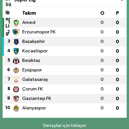
#
Takım
O
P
1
Amed
0
0
2
Erzurumspor FK
0
0
3
Başakşehir
0
0
4
Kocaelispor
0
0
5
Beşiktaş
0
0
6
Eyüpspor
0
0
7
Galatasaray
0
0
8
Çorum FK
0
0
9
Gaziantep FK
0
0
10
Alanyaspor
0
0
Detaylar için tıklayın