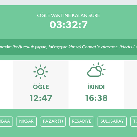
ÖĞLE VAKTINE KALAN SÜRE
03:32:7
mâm (koğuculuk yapan, laf taşıyan kimse) Cennet'e giremez. (Hadis-i şe
ÖĞLE
İKINDI
12:47
16:38
RBAA
NİKSAR
PAZAR (T)
REŞADİYE
SULUSARAY
T