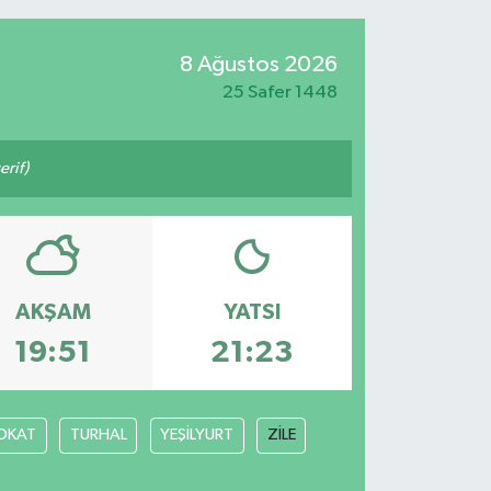
8 Ağustos 2026
25 Safer 1448
rif)
AKŞAM
YATSI
19:51
21:23
OKAT
TURHAL
YEŞİLYURT
ZİLE