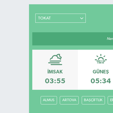
TOKAT
Nem
İMSAK
GÜNEŞ
03:55
05:34
ALMUS
ARTOVA
BAŞÇİFTLİK
E