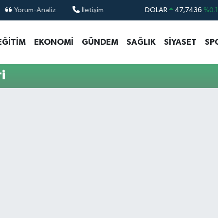
Yorum-Analiz
İletişim
DOLAR
47,7436
%0.
EURO
55,2510
%0.
EĞİTİM
EKONOMİ
GÜNDEM
SAĞLIK
SİYASET
SP
STERLİN
64,4811
%0.
GRAM ALTIN
6660.55
%0.
i
BİST100
13.779
%-
BITCOIN
64.959,79
%1.