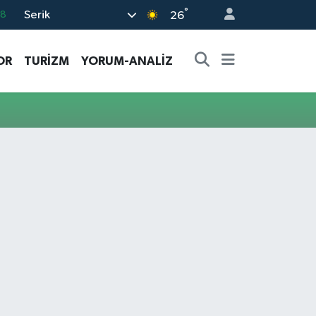
°
Serik
18
26
32
OR
TURİZM
YORUM-ANALİZ
38
03
14
11