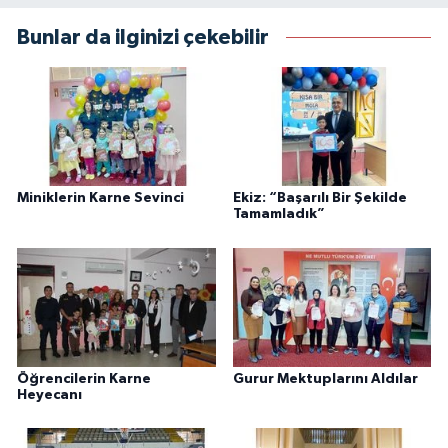
Bunlar da ilginizi çekebilir
Miniklerin Karne Sevinci
Ekiz: “Başarılı Bir Şekilde
Tamamladık”
Öğrencilerin Karne
Gurur Mektuplarını Aldılar
Heyecanı