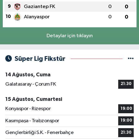
9
Gaziantep FK
0
0
10
Alanyaspor
0
0
Detaylar için tıklayın
Süper Lig Fikstür
14 Ağustos, Cuma
Galatasaray - Çorum FK
21:30
15 Ağustos, Cumartesi
Konyaspor - Rizespor
19:00
Kasımpaşa - Trabzonspor
19:00
Gençlerbirliği S.K. - Fenerbahçe
21:30