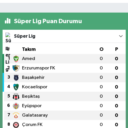
Süper Lig Puan Durumu
Süper Lig
#
Takım
O
P
1
Amed
0
0
2
Erzurumspor FK
0
0
3
Başakşehir
0
0
4
Kocaelispor
0
0
5
Beşiktaş
0
0
6
Eyüpspor
0
0
7
Galatasaray
0
0
8
Çorum FK
0
0