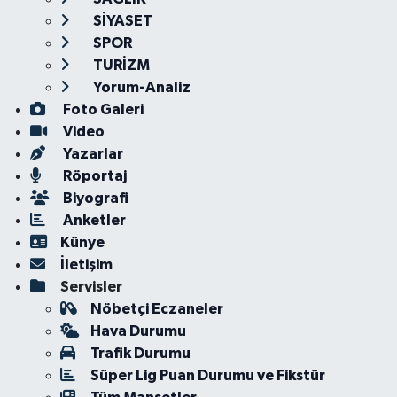
SİYASET
SPOR
TURİZM
Yorum-Analiz
Foto Galeri
Video
Yazarlar
Röportaj
Biyografi
Anketler
Künye
İletişim
Servisler
Nöbetçi Eczaneler
Hava Durumu
Trafik Durumu
Süper Lig Puan Durumu ve Fikstür