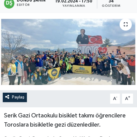
DÖNDÜ ŞAHİN
19.02.2024 - 17:50
34
EDITÖR
YAYINLANMA
GÖSTERIM
Paylaş
-
+
A
A
Serik Gazi Ortaokulu bisiklet takımı öğrencilere
Toroslara bisikletle gezi düzenlediler.