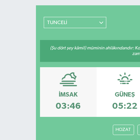
TUNCELİ
(Şu dört şey kâmil) müminin ahlâkındandır: Ko
zama
İMSAK
GÜNEŞ
03:46
05:22
HOZAT