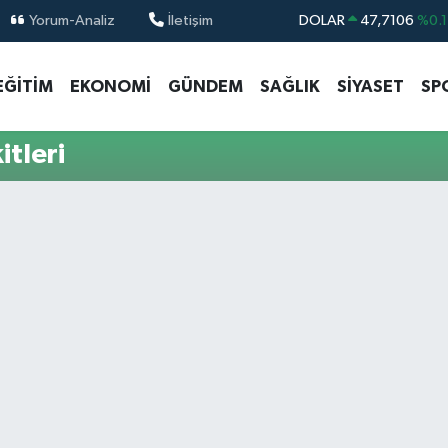
Yorum-Analiz
İletişim
DOLAR
47,7106
%0.1
EURO
55,1652
%0.2
EĞİTİM
EKONOMİ
GÜNDEM
SAĞLIK
SİYASET
SP
STERLİN
64,4046
%0.3
GRAM ALTIN
6648.99
%2.5
tleri
BİST100
13.773
%-1
BITCOIN
65.130,04
%1.