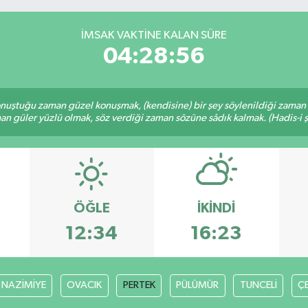
İMSAK VAKTINE KALAN SÜRE
04:28:56
nuştuğu zaman güzel konuşmak, (kendisine) bir şey söylenildiği zaman g
n güler yüzlü olmak, söz verdiği zaman sözüne sâdık kalmak. (Hadis-i ş
ÖĞLE
İKINDI
12:34
16:23
NAZİMİYE
OVACIK
PERTEK
PÜLÜMÜR
TUNCELİ
Ç