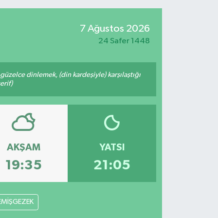
7 Ağustos 2026
24 Safer 1448
üzelce dinlemek, (din kardeşiyle) karşılaştığı
erif)
AKŞAM
YATSI
19:35
21:05
EMİŞGEZEK