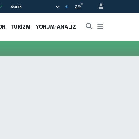
°
Serik
7
29
7
OR
TURİZM
YORUM-ANALİZ
5
9
9
2