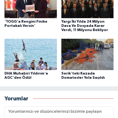
'TOGG'a Rengini Finike
Yargı İki Yılda 24 Milyon
Portakalı Versin'
Dava Ve Dosyada Karar
Verdi, 11 Milyonu Bekliyor
DHA Muhabiri Yıldırım'a
Serik'teki Kazada
AGC'den Ödül
Domatesler Yola Saçıldı
Yorumlar