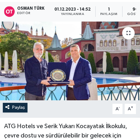
OSMAN TÜRK
01.12.2023 - 14:52
1
96
EDITÖR
YAYINLANMA
PAYLAŞIM
GÖSTE
Paylaş
-
+
A
A
ATG Hotels ve Serik Yukarı Kocayatak İlkokulu,
çevre dostu ve sürdürülebilir bir gelecek için