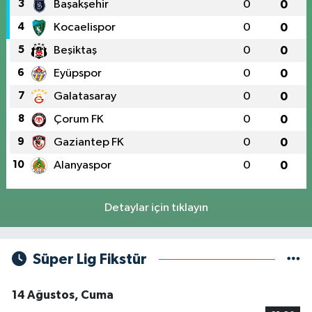
3
Başakşehir
0
0
4
Kocaelispor
0
0
5
Beşiktaş
0
0
6
Eyüpspor
0
0
7
Galatasaray
0
0
8
Çorum FK
0
0
9
Gaziantep FK
0
0
10
Alanyaspor
0
0
Detaylar için tıklayın
Süper Lig Fikstür
14 Ağustos, Cuma