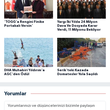
'TOGG'a Rengini Finike
Yargı İki Yılda 24 Milyon
Portakalı Versin'
Dava Ve Dosyada Karar
Verdi, 11 Milyonu Bekliyor
DHA Muhabiri Yıldırım'a
Serik'teki Kazada
AGC'den Ödül
Domatesler Yola Saçıldı
Yorumlar