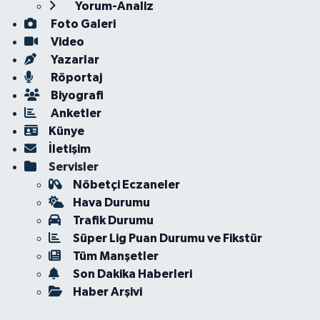
Yorum-Analiz
Foto Galeri
Video
Yazarlar
Röportaj
Biyografi
Anketler
Künye
İletişim
Servisler
Nöbetçi Eczaneler
Hava Durumu
Trafik Durumu
Süper Lig Puan Durumu ve Fikstür
Tüm Manşetler
Son Dakika Haberleri
Haber Arşivi