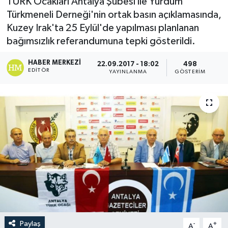
TÜRK Ocakları Antalya Şubesi ile Yurdum
Türkmeneli Derneği'nin ortak basın açıklamasında,
Kuzey Irak'ta 25 Eylül'de yapılması planlanan
bağımsızlık referandumuna tepki gösterildi.
HABER MERKEZI
22.09.2017 - 18:02
498
EDITÖR
YAYINLANMA
GÖSTERIM
Paylaş
-
+
A
A