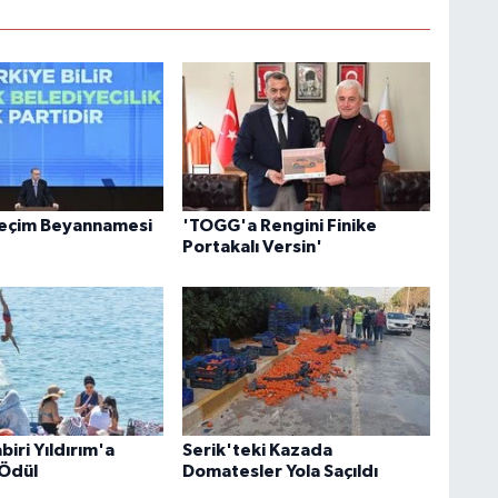
Seçim Beyannamesi
'TOGG'a Rengini Finike
Portakalı Versin'
iri Yıldırım'a
Serik'teki Kazada
Ödül
Domatesler Yola Saçıldı