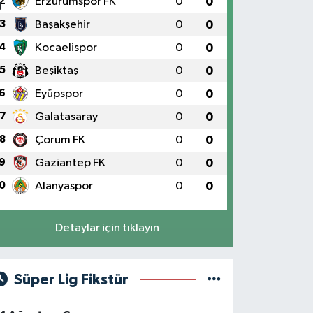
2
Erzurumspor FK
0
0
3
Başakşehir
0
0
4
Kocaelispor
0
0
5
Beşiktaş
0
0
6
Eyüpspor
0
0
7
Galatasaray
0
0
8
Çorum FK
0
0
9
Gaziantep FK
0
0
0
Alanyaspor
0
0
Detaylar için tıklayın
Süper Lig Fikstür