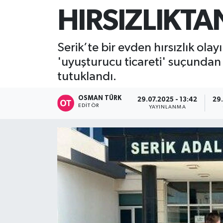
HIRSIZLIKT
Serik’te bir evden hırsızlık olay
'uyuşturucu ticareti' suçundan 
tutuklandı.
OSMAN TÜRK
29.07.2025 - 13:42
29.
EDITÖR
YAYINLANMA