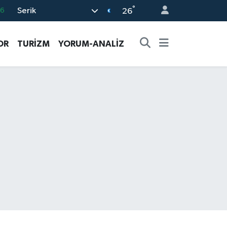
°
Serik
16
26
02
OR
TURİZM
YORUM-ANALİZ
07
5
0
63