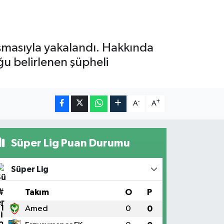
alışmasıyla yakalandı. Hakkında
ğu belirlenen şüpheli
-
+
A
A
Süper Lig Puan Durumu
Süper Lig
#
Takım
O
P
1
Amed
0
0