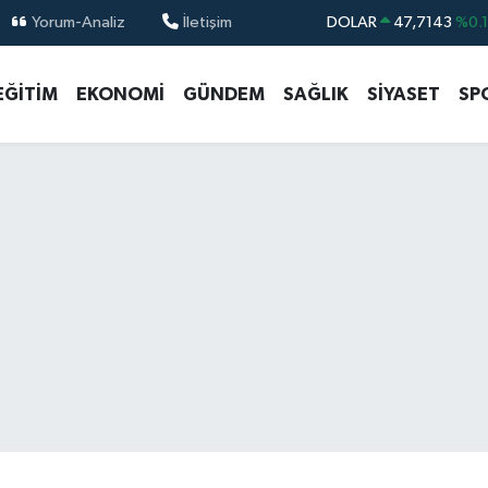
Yorum-Analiz
İletişim
DOLAR
47,7143
%0.
EURO
55,0317
%-0.
EĞİTİM
EKONOMİ
GÜNDEM
SAĞLIK
SİYASET
SP
STERLİN
64,2463
%0.
GRAM ALTIN
6510.40
%0.4
BİST100
13.799
%7
BITCOIN
64.225,61
%-0.