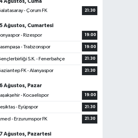
4 Ağustos, Cuma
alatasaray - Çorum FK
21:30
5 Ağustos, Cumartesi
onyaspor - Rizespor
19:00
asımpaşa - Trabzonspor
19:00
ençlerbirliği S.K. - Fenerbahçe
21:30
aziantep FK - Alanyaspor
21:30
6 Ağustos, Pazar
aşakşehir - Kocaelispor
19:00
eşiktaş - Eyüpspor
21:30
med - Erzurumspor FK
21:30
7 Ağustos, Pazartesi