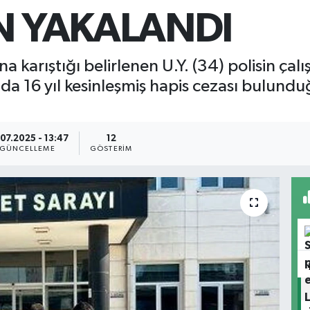
AN YAKALANDI
ına karıştığı belirlenen U.Y. (34) polisin ç
da 16 yıl kesinleşmiş hapis cezası bulundu
07.2025 - 13:47
12
GÜNCELLEME
GÖSTERIM