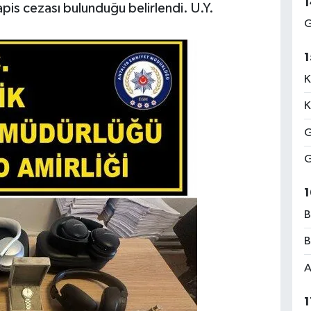
1
apis cezası bulunduğu belirlendi. U.Y.
G
1
K
K
G
G
1
B
B
A
1